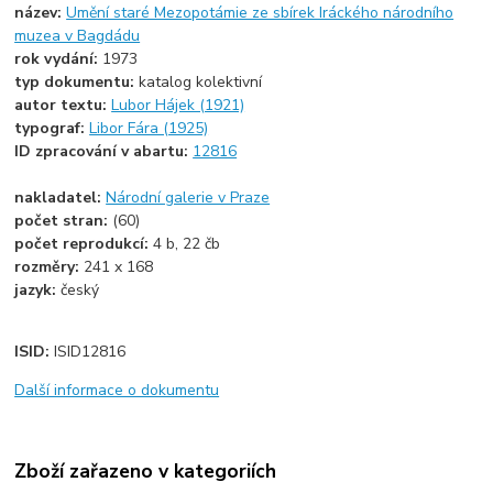
název:
Umění staré Mezopotámie ze sbírek Iráckého národního
muzea v Bagdádu
rok vydání:
1973
typ dokumentu:
katalog kolektivní
autor textu:
Lubor Hájek (1921)
typograf:
Libor Fára (1925)
ID zpracování v abartu:
12816
nakladatel:
Národní galerie v Praze
počet stran:
(60)
počet reprodukcí:
4 b, 22 čb
rozměry:
241 x 168
jazyk:
český
ISID:
ISID12816
Další informace o dokumentu
Zboží zařazeno v kategoriích