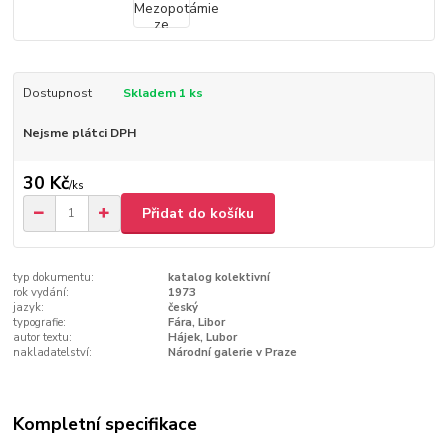
Dostupnost
Skladem 1 ks
Nejsme plátci DPH
30 Kč
/
ks
Přidat do košíku
typ dokumentu:
katalog kolektivní
rok vydání:
1973
jazyk:
český
typografie:
Fára, Libor
autor textu:
Hájek, Lubor
nakladatelství:
Národní galerie v Praze
Kompletní specifikace