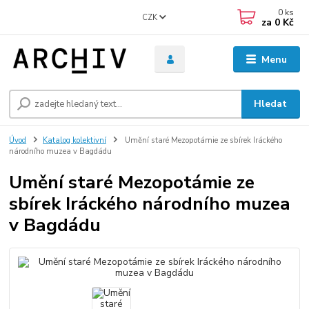
0
ks
CZK
za
0 Kč
Menu
Hledat
Úvod
Katalog kolektivní
Umění staré Mezopotámie ze sbírek Iráckého
národního muzea v Bagdádu
Umění staré Mezopotámie ze
sbírek Iráckého národního muzea
v Bagdádu