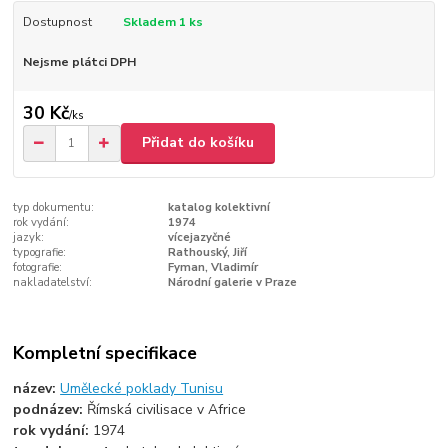
Dostupnost
Skladem 1 ks
Nejsme plátci DPH
30 Kč
/
ks
Přidat do košíku
typ dokumentu:
katalog kolektivní
rok vydání:
1974
jazyk:
vícejazyčné
typografie:
Rathouský, Jiří
fotografie:
Fyman, Vladimír
nakladatelství:
Národní galerie v Praze
Kompletní specifikace
název:
Umělecké poklady Tunisu
podnázev:
Římská civilisace v Africe
rok vydání:
1974