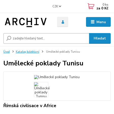
0
ks
CZK
za
0 Kč
Menu
Hledat
Úvod
Katalog kolektivní
Umělecké poklady Tunisu
Umělecké poklady Tunisu
Římská civilisace v Africe