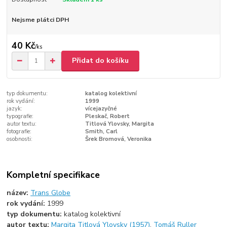
Nejsme plátci DPH
40 Kč
/
ks
Přidat do košíku
typ dokumentu:
katalog kolektivní
rok vydání:
1999
jazyk:
vícejazyčné
typografie:
Pleskač, Robert
autor textu:
Titlová Ylovsky, Margita
fotografie:
Smith, Carl
osobnosti:
Šrek Bromová, Veronika
Kompletní specifikace
název:
Trans Globe
rok vydání:
1999
typ dokumentu:
katalog kolektivní
autor textu:
Margita Titlová Ylovsky (1957)
,
Tomáš Ruller