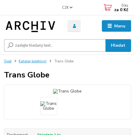
0
ks
CZK
za
0 Kč
Menu
Hledat
Úvod
Katalog kolektivní
Trans Globe
Trans Globe
Dostupnost
Skladem 1 ks