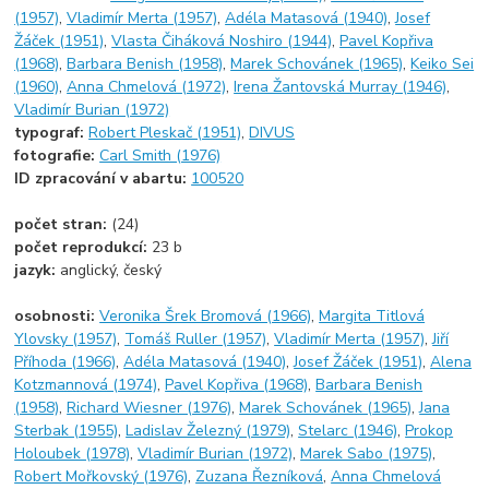
(1957)
,
Vladimír Merta (1957)
,
Adéla Matasová (1940)
,
Josef
Žáček (1951)
,
Vlasta Čiháková Noshiro (1944)
,
Pavel Kopřiva
(1968)
,
Barbara Benish (1958)
,
Marek Schovánek (1965)
,
Keiko Sei
(1960)
,
Anna Chmelová (1972)
,
Irena Žantovská Murray (1946)
,
Vladimír Burian (1972)
typograf:
Robert Pleskač (1951)
,
DIVUS
fotografie:
Carl Smith (1976)
ID zpracování v abartu:
100520
počet stran:
(24)
počet reprodukcí:
23 b
jazyk:
anglický, český
osobnosti:
Veronika Šrek Bromová (1966)
,
Margita Titlová
Ylovsky (1957)
,
Tomáš Ruller (1957)
,
Vladimír Merta (1957)
,
Jiří
Příhoda (1966)
,
Adéla Matasová (1940)
,
Josef Žáček (1951)
,
Alena
Kotzmannová (1974)
,
Pavel Kopřiva (1968)
,
Barbara Benish
(1958)
,
Richard Wiesner (1976)
,
Marek Schovánek (1965)
,
Jana
Sterbak (1955)
,
Ladislav Železný (1979)
,
Stelarc (1946)
,
Prokop
Holoubek (1978)
,
Vladimír Burian (1972)
,
Marek Sabo (1975)
,
Robert Mořkovský (1976)
,
Zuzana Řezníková
,
Anna Chmelová