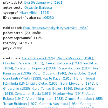
překladatel:
Eva Strebingerová (1931)
autor textu:
Octavián Barbosa
typograf:
Milan Albich (1925)
ID zpracování v abartu:
106230
nakladatel:
Svaz československých výtvarných umělců
počet stran:
(20), obálk
počet reprodukcí:
11 čb
rozměry:
242 x 203
jazyk:
český
osobnosti:
Geta Brătescu (1926)
,
Wanda Mihuleac (1946)
,
Christian Paraschiv (1953)
,
Damian Petrescu (1937)
,
Ion Bitzan
(1924)
,
Constantin Popovici (1938)
,
Vasile Socoliuc (1937)
,
Ion
Panaitescu (1936)
,
Victor Ciobanu (1940)
,
Doina Botez (1951)
,
Constantin Piliuta (1929)
,
Vasile Kazar (1913)
,
Horia (Horea)
Flămându (1941)
,
Lidia Ciolac (1933)
,
Sorin Ilfoveanu (1946)
,
Ion
Gheorghiu (1929)
,
Klara Tamas-Blaier (1946)
,
Ştefan Câlţia
(1942)
,
Constantin Baciu (1936)
,
Nicolae Alexi (1947)
,
Aurel
Bulacu (1947)
,
Viorel Mărginean (1933)
,
Olimpiu Bandalac (1955)
,
Traian Brădean (1927)
,
Corneliu Vasilescu (1934)
,
Gheorghe