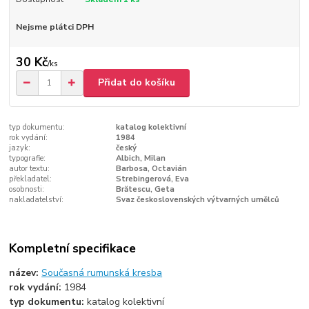
Nejsme plátci DPH
30 Kč
/
ks
Přidat do košíku
typ dokumentu:
katalog kolektivní
rok vydání:
1984
jazyk:
český
typografie:
Albich, Milan
autor textu:
Barbosa, Octavián
překladatel:
Strebingerová, Eva
osobnosti:
Brătescu, Geta
nakladatelství:
Svaz československých výtvarných umělců
Kompletní specifikace
název:
Současná rumunská kresba
rok vydání:
1984
typ dokumentu:
katalog kolektivní