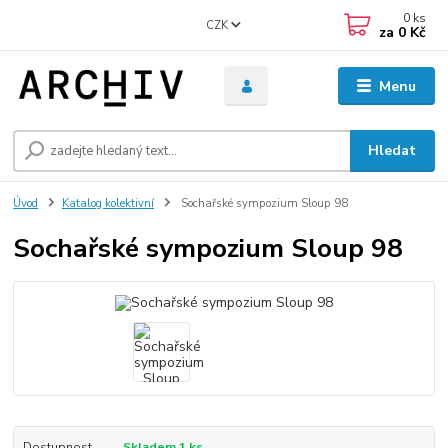
0
ks
CZK
za
0 Kč
Menu
Hledat
Úvod
Katalog kolektivní
Sochařské sympozium Sloup 98
Sochařské sympozium Sloup 98
Dostupnost
Skladem 1 ks