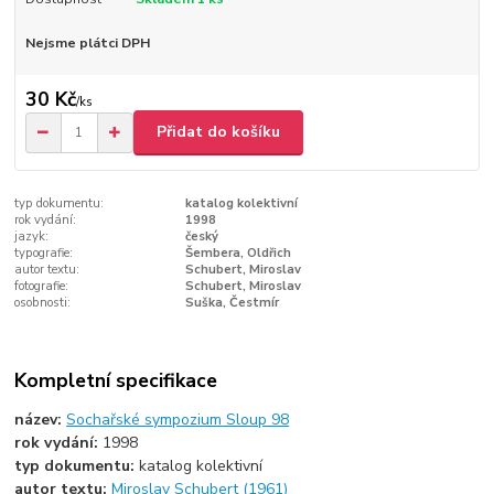
Nejsme plátci DPH
30 Kč
/
ks
Přidat do košíku
typ dokumentu:
katalog kolektivní
rok vydání:
1998
jazyk:
český
typografie:
Šembera, Oldřich
autor textu:
Schubert, Miroslav
fotografie:
Schubert, Miroslav
osobnosti:
Suška, Čestmír
Kompletní specifikace
název:
Sochařské sympozium Sloup 98
rok vydání:
1998
typ dokumentu:
katalog kolektivní
autor textu:
Miroslav Schubert (1961)