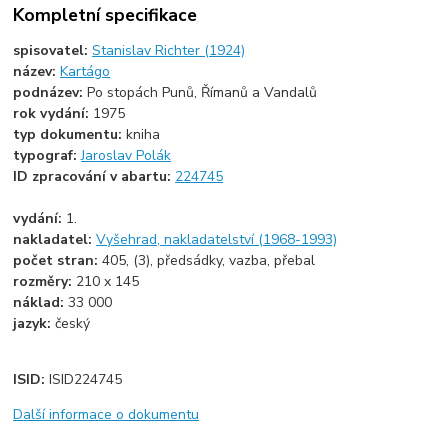
Kompletní specifikace
spisovatel:
Stanislav Richter (1924)
název:
Kartágo
podnázev:
Po stopách Punů, Římanů a Vandalů
rok vydání:
1975
typ dokumentu:
kniha
typograf:
Jaroslav Polák
ID zpracování v abartu:
224745
vydání:
1.
nakladatel:
Vyšehrad, nakladatelství (1968-1993)
počet stran:
405, (3), předsádky, vazba, přebal
rozměry:
210 x 145
náklad:
33 000
jazyk:
český
ISID:
ISID224745
Další informace o dokumentu