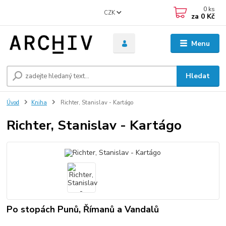
0
ks
CZK
za
0 Kč
Menu
Hledat
Úvod
Kniha
Richter, Stanislav - Kartágo
Richter, Stanislav - Kartágo
Po stopách Punů, Římanů a Vandalů