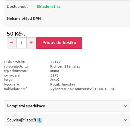
Dostupnost
Skladem 1 ks
Nejsme plátci DPH
50 Kč
/
ks
Přidat do košíku
Číslo produktu:
12147
spisovatel/editor:
Richter, Stanislav
typ dokumentu:
kniha
rok vydání:
1975
jazyk:
český
typografie:
Polák, Jaroslav
nakladatelství:
Vyšehrad, nakladatelství (1968-1993)
Kompletní specifikace
Související zboží
1