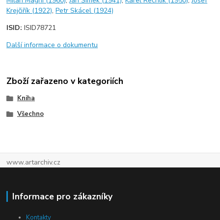
Milan Magni (1960)
,
Jan Šimek (1941)
,
Karel Rechlík (1950)
,
Josef
Krejčiřík (1922)
,
Petr Skácel (1924)
ISID:
ISID78721
Další informace o dokumentu
Zboží zařazeno v kategoriích
Kniha
Všechno
www.artarchiv.cz
Informace pro zákazníky
Kontakty