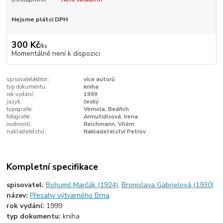
Nejsme plátci DPH
300 Kč
/
ks
Momentálně není k dispozici
spisovatel/editor:
více autorů
typ dokumentu:
kniha
rok vydání:
1999
jazyk:
český
typografie:
Vémola, Bedřich
fotografie:
Armutidisová, Irena
osobnosti:
Reichmann, Vilém
nakladatelství:
Nakladatelství Petrov
Kompletní specifikace
spisovatel:
Bohumil Marčák (1924)
,
Bronislava Gabrielová (1930)
název:
Přesahy výtvarného Brna
rok vydání:
1999
typ dokumentu:
kniha