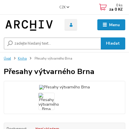
0
ks
CZK
za
0 Kč
Menu
Hledat
Úvod
Kniha
Přesahy výtvarného Brna
Přesahy výtvarného Brna
Dostupnost
Není skladem