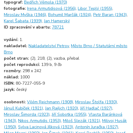
typograf:
Bedřich Vémola (1970)
fotografie:
Irena Armutidisová (1956)
,
Libor Teplý (1955)
,
Miroslav Myška (1946)
,
Bohumil Marčák (1924)
,
Petr Baran (1943)
,
Karel Šabata (1939)
,
Jan Hamerský
ID zpracování v abartu:
78721
vydání:
1.
nakladatel:
Nakladatelství Petrov
,
Město Brno / Statutární město
Brno
počet stran:
(2), 218, (2), vazba, přebal
počet reprodukcí:
139 b, 9 čb
rozměry:
298 x 242
náklad:
1000
ISBN:
80-7227-055-9
jazyk:
český
osobnosti:
Vilém Reichmann (1908)
,
Miroslav Štolfa (1930)
,
Jánuš Kubíček (1921)
,
Jan Rajlich (1920)
,
Jiří Hadlač (1927)
,
Miroslav Šimorda (1923)
,
Jiří Sobotka (1955)
,
Vlasta Baránková
(1943)
,
Nikos Armutidis (1953)
,
Miloš Slezák (1921)
,
Milivoj Husák
(1950)
,
Sylva Lacinová Jílková (1923)
,
Antonín Juračka (1927)
,