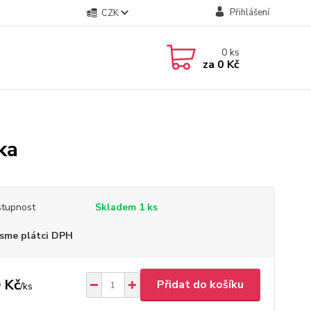
Přihlášení
CZK
0
ks
za
0 Kč
ka
tupnost
Skladem 1 ks
sme plátci DPH
 Kč
Přidat do košíku
/
ks