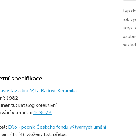
typ d
rok vy
jazyk:
osobno
naklad
tní specifikace
ravoslav a Jindřiška Radovi: Keramika
ní:
1982
umentu:
katalog kolektivní
ování v abartu:
109078
tel:
Dílo - podnik Českého fondu výtvarných umění
ran:
(4), (4), vložený list, přebal