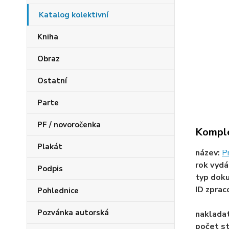
Katalog kolektivní
Kniha
Obraz
Ostatní
Parte
PF / novoročenka
Komple
Plakát
název:
P
rok vydá
Podpis
typ dok
ID zprac
Pohlednice
Pozvánka autorská
naklada
počet st