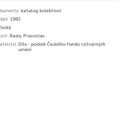
okumentu:
katalog kolektivní
dání:
1982
český
sti:
Rada, Pravoslav
atelství:
Dílo - podnik Českého fondu výtvarných
umění