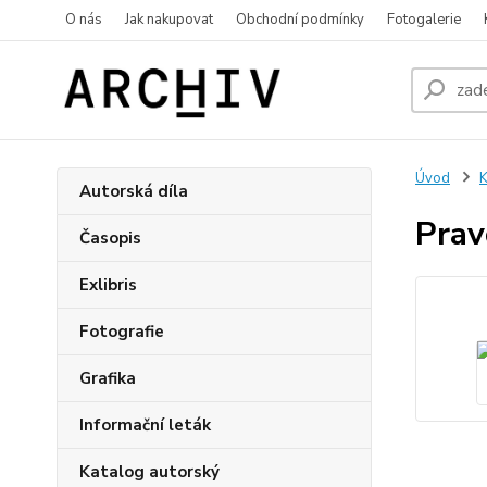
O nás
Jak nakupovat
Obchodní podmínky
Fotogalerie
Úvod
K
Autorská díla
Prav
Časopis
Exlibris
Fotografie
Grafika
Informační leták
Katalog autorský