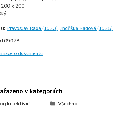
:
200 x 200
ský
ti:
Pravoslav Rada (1923)
,
Jindřiška Radová (1925)
D109078
formace o dokumentu
zařazeno v kategoriích
og kolektivní
Všechno