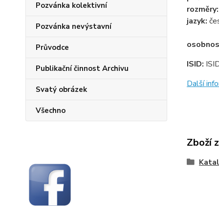
Pozvánka kolektivní
rozměry
jazyk:
če
Pozvánka nevýstavní
osobnos
Průvodce
ISID:
ISI
Publikační činnost Archivu
Další in
Svatý obrázek
Všechno
Zboží 
Katal