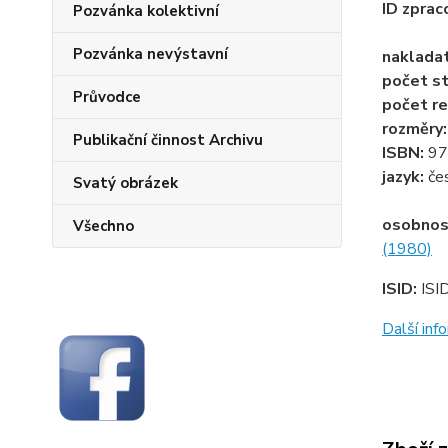
ID zprac
Pozvánka kolektivní
Pozvánka nevýstavní
naklada
počet st
Průvodce
počet re
rozměry
Publikační činnost Archivu
ISBN:
97
jazyk:
če
Svatý obrázek
osobnos
Všechno
(1980)
ISID:
ISI
Další in