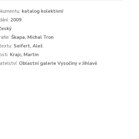
okumentu:
katalog kolektivní
dání:
2009
český
afie:
Škapa, Michal Tron
textu:
Seifert, Aleš
sti:
Krajc, Martin
atelství:
Oblastní galerie Vysočiny v Jihlavě