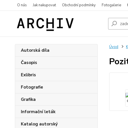
O nás
Jak nakupovat
Obchodní podmínky
Fotogalerie
Úvod
K
Autorská díla
Pozi
Časopis
Exlibris
Fotografie
Grafika
Informační leták
Katalog autorský