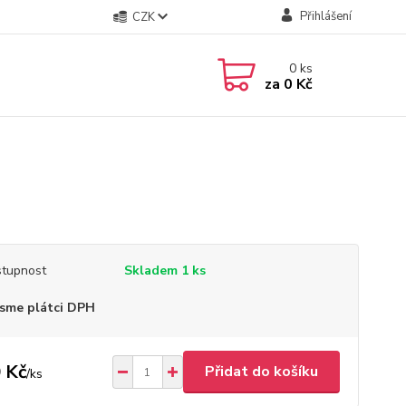
Přihlášení
CZK
0
ks
za
0 Kč
tupnost
Skladem 1 ks
sme plátci DPH
 Kč
Přidat do košíku
/
ks