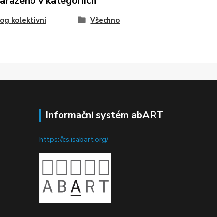
zařazeno v kategoriích
og kolektivní
Všechno
Informační systém abART
https://cs.isabart.org/