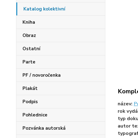
Katalog kolektivní
Kniha
Obraz
Ostatní
Parte
PF / novoročenka
Plakát
Komple
Podpis
název:
P
rok vydá
Pohlednice
typ dok
autor te
Pozvánka autorská
typogra