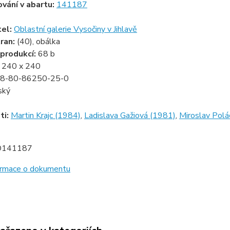
ování v abartu:
141187
tel:
Oblastní galerie Vysočiny v Jihlavě
ran:
(40), obálka
produkcí:
68 b
:
240 x 240
8-80-86250-25-0
ský
ti:
Martin Krajc (1984)
,
Ladislava Gažiová (1981)
,
Miroslav Polá
D141187
formace o dokumentu