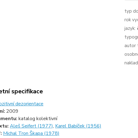
typ d
rok vy
jazyk:
typogr
autor 
osobno
naklad
tní specifikace
ozitivní dezorientace
ní:
2009
umentu:
katalog kolektivní
xtu:
Aleš Seifert (1977)
,
Karel Babíček (1956)
f:
Michal Tron Škapa (1978)