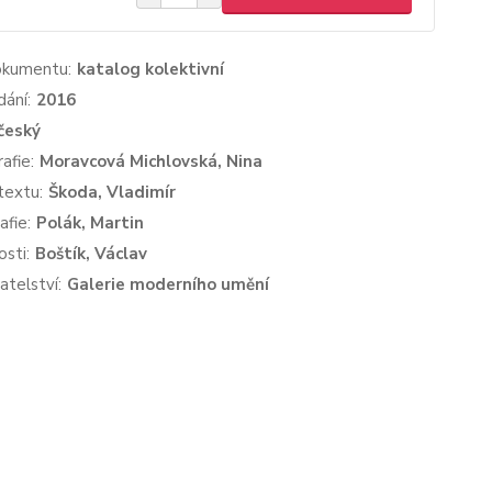
okumentu:
katalog kolektivní
dání:
2016
český
afie:
Moravcová Michlovská, Nina
textu:
Škoda, Vladimír
afie:
Polák, Martin
sti:
Boštík, Václav
atelství:
Galerie moderního umění