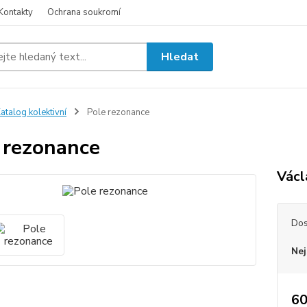
Kontakty
Ochrana soukromí
Hledat
atalog kolektivní
Pole rezonance
 rezonance
Václ
Dos
Nej
60