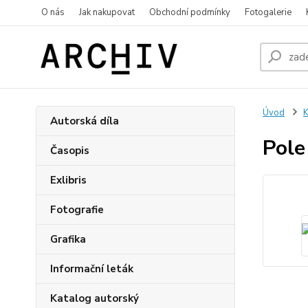
O nás
Jak nakupovat
Obchodní podmínky
Fotogalerie
Úvod
K
Autorská díla
Pole
Časopis
Exlibris
Fotografie
Grafika
Informační leták
Katalog autorský