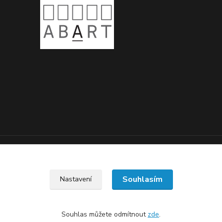
Upravit sběr cookies.
Souhlasím
Nastavení
Souhlas můžete odmítnout
zde
.