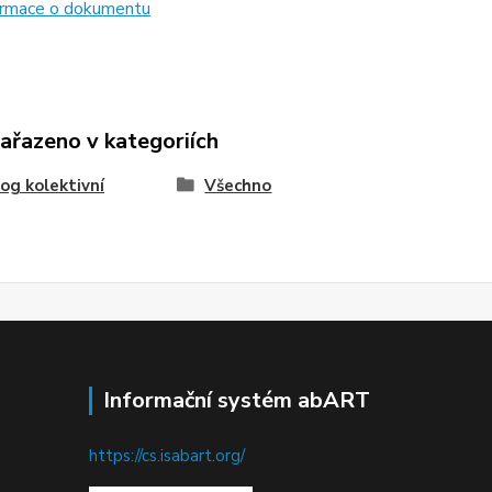
formace o dokumentu
zařazeno v kategoriích
og kolektivní
Všechno
Informační systém abART
https://cs.isabart.org/