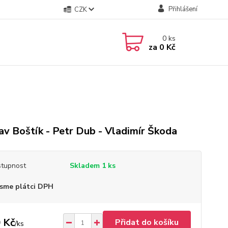
Přihlášení
CZK
0
ks
za
0 Kč
av Boštík - Petr Dub - Vladimír Škoda
tupnost
Skladem 1 ks
sme plátci DPH
 Kč
Přidat do košíku
/
ks