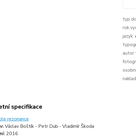
typ d
rok vy
jazyk:
typogr
autor 
fotogr
osobno
naklad
tní specifikace
ole rezonance
v:
Václav Boštík - Petr Dub - Vladimír Škoda
ní:
2016