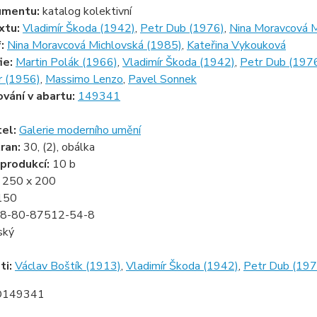
umentu:
katalog kolektivní
xtu:
Vladimír Škoda (1942)
,
Petr Dub (1976)
,
Nina Moravcová M
f:
Nina Moravcová Michlovská (1985)
,
Kateřina Vykouková
ie:
Martin Polák (1966)
,
Vladimír Škoda (1942)
,
Petr Dub (197
 (1956)
,
Massimo Lenzo
,
Pavel Sonnek
ování v abartu:
149341
tel:
Galerie moderního umění
ran:
30, (2), obálka
produkcí:
10 b
:
250 x 200
150
8-80-87512-54-8
ský
ti:
Václav Boštík (1913)
,
Vladimír Škoda (1942)
,
Petr Dub (197
D149341