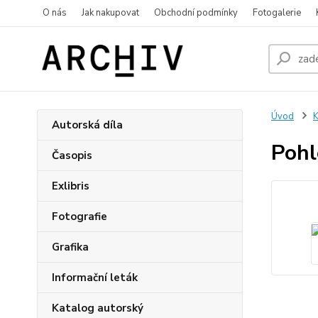
O nás
Jak nakupovat
Obchodní podmínky
Fotogalerie
Úvod
K
Autorská díla
Pohl
Časopis
Exlibris
Fotografie
Grafika
Informační leták
Katalog autorský