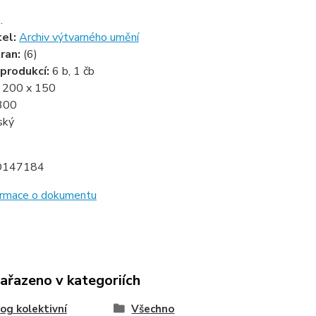
.
tel:
Archiv výtvarného umění
ran:
(6)
produkcí:
6 b, 1 čb
:
200 x 150
300
ský
D147184
formace o dokumentu
zařazeno v kategoriích
og kolektivní
Všechno