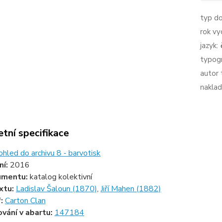
typ d
rok vy
jazyk:
typogr
autor 
naklad
tní specifikace
hled do archivu 8 - barvotisk
ní:
2016
umentu:
katalog kolektivní
xtu:
Ladislav Šaloun (1870)
,
Jiří Mahen (1882)
f:
Carton Clan
ování v abartu:
147184