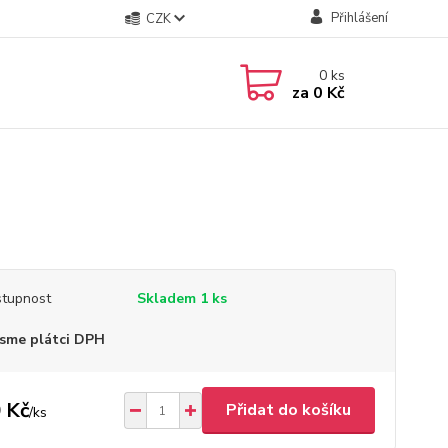
Přihlášení
CZK
0
ks
za
0 Kč
tupnost
Skladem 1 ks
sme plátci DPH
 Kč
Přidat do košíku
/
ks