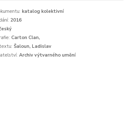
okumentu:
katalog kolektivní
dání:
2016
český
afie:
Carton Clan,
textu:
Šaloun, Ladislav
atelství:
Archiv výtvarného umění