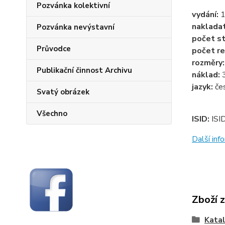
Pozvánka kolektivní
vydání:
1
naklada
Pozvánka nevýstavní
počet st
Průvodce
počet re
rozměry
Publikační činnost Archivu
náklad:
jazyk:
če
Svatý obrázek
Všechno
ISID:
ISI
Další in
Zboží 
Katal