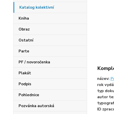
Katalog kolektivní
Kniha
Obraz
Ostatní
Parte
PF / novoročenka
Komple
Plakát
název:
Po
Podpis
rok vydá
typ dok
Pohlednice
autor te
typogra
Pozvánka autorská
ID zprac