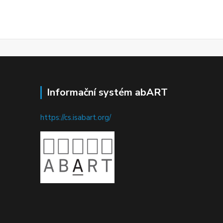
Informační systém abART
https://cs.isabart.org/