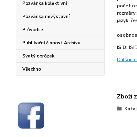
Pozvánka kolektivní
počet re
rozměry
Pozvánka nevýstavní
jazyk:
če
Průvodce
osobnos
Publikační činnost Archivu
ISID:
ISI
Svatý obrázek
Další in
Všechno
Zboží 
Katal