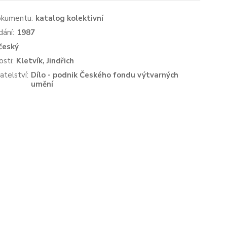
okumentu:
katalog kolektivní
dání:
1987
český
sti:
Kletvík, Jindřich
atelství:
Dílo - podnik Českého fondu výtvarných
umění