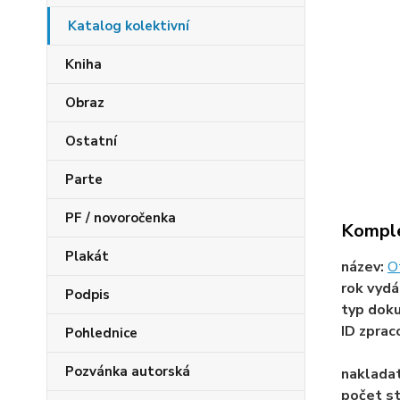
Katalog kolektivní
Kniha
Obraz
Ostatní
Parte
PF / novoročenka
Komple
Plakát
název:
Ot
rok vydá
Podpis
typ dok
ID zprac
Pohlednice
Pozvánka autorská
naklada
počet st