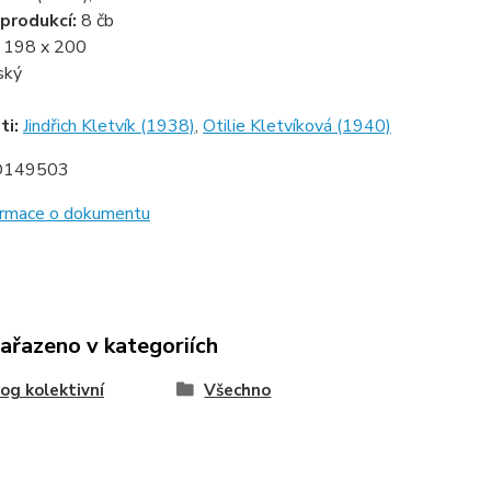
produkcí:
8 čb
:
198 x 200
ský
ti:
Jindřich Kletvík (1938)
,
Otilie Kletvíková (1940)
D149503
formace o dokumentu
zařazeno v kategoriích
og kolektivní
Všechno