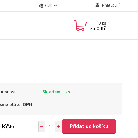
Přihlášení
CZK
0
ks
za
0 Kč
tupnost
Skladem 1 ks
sme plátci DPH
 Kč
Přidat do košíku
/
ks