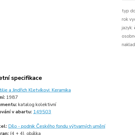
typ d
rok vy
jazyk:
osobno
naklad
tní specifikace
ilie a Jindřich Kletvíkovi: Keramika
ní:
1987
umentu:
katalog kolektivní
ování v abartu:
149503
tel:
Dílo - podnik Českého fondu výtvarných umění
ran:
(4 + 4), obálka