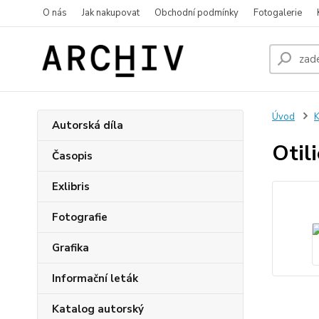
O nás
Jak nakupovat
Obchodní podmínky
Fotogalerie
Úvod
K
Autorská díla
Otil
Časopis
Exlibris
Fotografie
Grafika
Informační leták
Katalog autorský