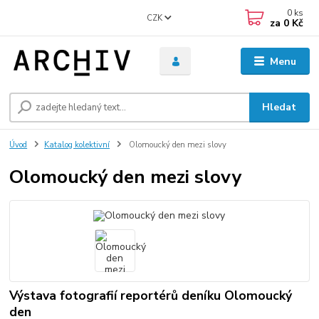
0
ks
CZK
za
0 Kč
Menu
Hledat
Úvod
Katalog kolektivní
Olomoucký den mezi slovy
Olomoucký den mezi slovy
Výstava fotografií reportérů deníku Olomoucký
den