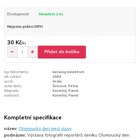
Dostupnost
Skladem 1 ks
Nejsme plátci DPH
30 Kč
/
ks
Přidat do košíku
typ dokumentu:
katalog kolektivní
rok vydání:
2004
jazyk:
český
autor textu:
Šolcová, Petra
fotografie:
Konečný, Pavel
osobnosti:
Konečný, Pavel
Kompletní specifikace
název:
Olomoucký den mezi slovy
podnázev:
Výstava fotografií reportérů deníku Olomoucký den