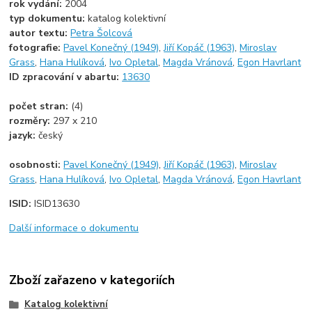
rok vydání:
2004
typ dokumentu:
katalog kolektivní
autor textu:
Petra Šolcová
fotografie:
Pavel Konečný (1949)
,
Jiří Kopáč (1963)
,
Miroslav
Grass
,
Hana Hulíková
,
Ivo Opletal
,
Magda Vránová
,
Egon Havrlant
ID zpracování v abartu:
13630
počet stran:
(4)
rozměry:
297 x 210
jazyk:
český
osobnosti:
Pavel Konečný (1949)
,
Jiří Kopáč (1963)
,
Miroslav
Grass
,
Hana Hulíková
,
Ivo Opletal
,
Magda Vránová
,
Egon Havrlant
ISID:
ISID13630
Další informace o dokumentu
Zboží zařazeno v kategoriích
Katalog kolektivní