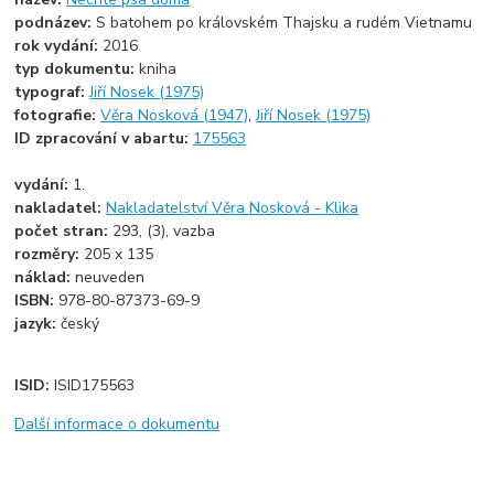
podnázev:
S batohem po královském Thajsku a rudém Vietnamu
rok vydání:
2016
typ dokumentu:
kniha
typograf:
Jiří Nosek (1975)
fotografie:
Věra Nosková (1947)
,
Jiří Nosek (1975)
ID zpracování v abartu:
175563
vydání:
1.
nakladatel:
Nakladatelství Věra Nosková - Klika
počet stran:
293, (3), vazba
rozměry:
205 x 135
náklad:
neuveden
ISBN:
978-80-87373-69-9
jazyk:
český
ISID:
ISID175563
Další informace o dokumentu