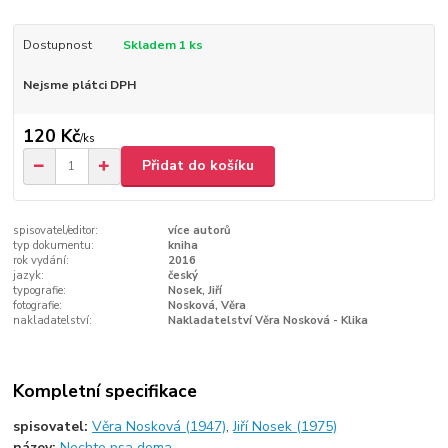
Dostupnost
Skladem 1 ks
Nejsme plátci DPH
120 Kč
/
ks
Přidat do košíku
spisovatel/editor:
více autorů
typ dokumentu:
kniha
rok vydání:
2016
jazyk:
český
typografie:
Nosek, Jiří
fotografie:
Nosková, Věra
nakladatelství:
Nakladatelství Věra Nosková - Klika
Kompletní specifikace
spisovatel:
Věra Nosková (1947)
,
Jiří Nosek (1975)
název:
Nechte psa doma