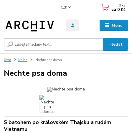
0
ks
CZK
za
0 Kč
Menu
Hledat
Úvod
Kniha
Nechte psa doma
Nechte psa doma
S batohem po královském Thajsku a rudém
Vietnamu