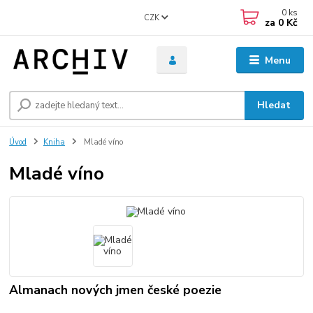
0
ks
CZK
za
0 Kč
Menu
Hledat
Úvod
Kniha
Mladé víno
Mladé víno
Almanach nových jmen české poezie