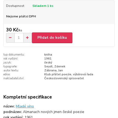
Dostupnost
Skladem 1 ks
Nejsme plátci DPH
30 Kč
/
ks
Přidat do košíku
typ dokumentu:
kniha
rok vydání:
1961
jazyk:
český
typografie:
Seydl, Zdenek
autor textu:
Zábrana, Jan
edice:
Klub přátel poezie, výběrová řada
nakladatelství:
Československý spisovatel
Kompletní specifikace
název:
Mladé víno
podnázev:
Almanach nových jmen české poezie
rok vydání:
1961