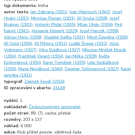
typ dokumentu:
kniha
autor textu:
Jan Zábrana (1931)
,
Ivan Wernisch (1942)
,
Josef
Hrubý (1932)
,
Miroslav Florian (1931)
,
Jiří Gruša (1938)
,
Josef
Brukner (1932)
,
Antonín Přidal (1935)
,
Milan Uhde (1936)
,
Petr
Kabeš (1941)
,
Alexandr Kliment (1929)
,
Josef Hanzlík (1938)
,
Václav Hons (1938)
,
Vladimír Kafka (1931)
,
Miloň Čepelka (1936)
,
Jiří Gold (1936)
,
Jiří Pištora (1932)
,
Luděk Šnepp (1922)
,
Alois
Volkmann (1937)
,
Věra Sládková (1927)
,
Miloslav Mráček Mrazík
(1934)
,
František Vinant (1934)
,
Jan Mička (1939)
,
Květa
Koževniková (1930)
,
Karel Tomášek (1935)
,
Lída Sedláčková
(1936)
,
Marie Nováková (1940)
,
Dagmar Tellingerová (1927)
,
Karel
Janotka (1931)
typograf:
Zdenek Seydl (1916)
ID zpracování v abartu:
24148
vydání:
1.
nakladatel:
Československý spisovatel
počet stran:
89, (7), vazba, přebal
rozměry:
203 x 137
náklad:
6 000
edice:
Klub přátel poezie, výběrová řada