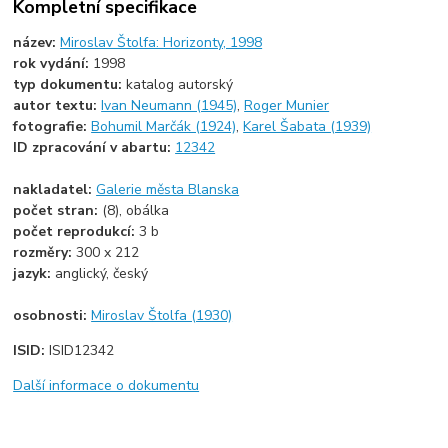
Kompletní specifikace
název:
Miroslav Štolfa: Horizonty, 1998
rok vydání:
1998
typ dokumentu:
katalog autorský
autor textu:
Ivan Neumann (1945)
,
Roger Munier
fotografie:
Bohumil Marčák (1924)
,
Karel Šabata (1939)
ID zpracování v abartu:
12342
nakladatel:
Galerie města Blanska
počet stran:
(8), obálka
počet reprodukcí:
3 b
rozměry:
300 x 212
jazyk:
anglický, český
osobnosti:
Miroslav Štolfa (1930)
ISID:
ISID12342
Další informace o dokumentu