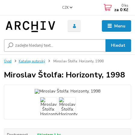
0
ks
CZK
za
0 Kč
Menu
Hledat
Úvod
Katalog autorský
Miroslav Štolfa: Horizonty, 1998
Miroslav Štolfa: Horizonty, 1998
Dostupnost
Skladem 1 ks