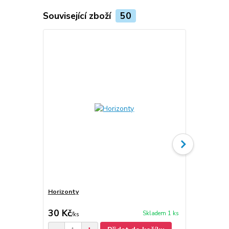
Související zboží
50
Horizonty
Miroslav Što
30 Kč
30 Kč
Skladem 1 ks
/
ks
/
ks