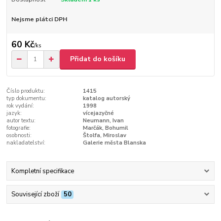
Nejsme plátci DPH
60 Kč
/
ks
Přidat do košíku
Číslo produktu:
1415
typ dokumentu:
katalog autorský
rok vydání:
1998
jazyk:
vícejazyčné
autor textu:
Neumann, Ivan
fotografie:
Marčák, Bohumil
osobnosti:
Štolfa, Miroslav
nakladatelství:
Galerie města Blanska
Kompletní specifikace
Související zboží
50