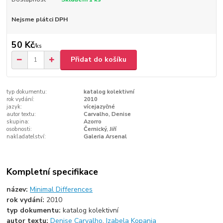
Nejsme plátci DPH
50 Kč
/
ks
Přidat do košíku
typ dokumentu:
katalog kolektivní
rok vydání:
2010
jazyk:
vícejazyčné
autor textu:
Carvalho, Denise
skupina:
Azorro
osobnosti:
Černický, Jiří
nakladatelství:
Galeria Arsenal
Kompletní specifikace
název:
Minimal Differences
rok vydání:
2010
typ dokumentu:
katalog kolektivní
autor textu:
Denise Carvalho
,
Izabela Kopania