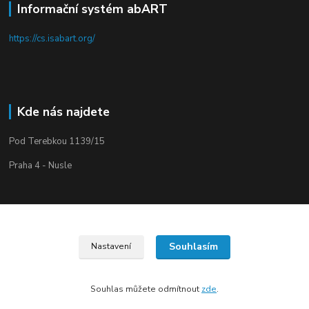
Informační systém abART
https://cs.isabart.org/
Kde nás najdete
Pod Terebkou 1139/15
Praha 4 - Nusle
Souhlasím
Nastavení
Upravit sběr cookies.
Souhlas můžete odmítnout
zde
.
Vytvořeno na
Eshop-rychle.cz