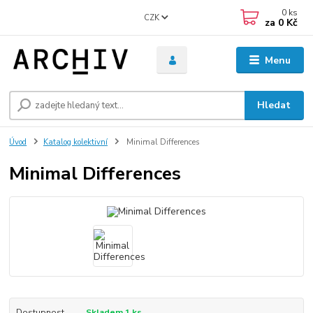
0
ks
CZK
za
0 Kč
Menu
Hledat
Úvod
Katalog kolektivní
Minimal Differences
Minimal Differences
Dostupnost
Skladem 1 ks