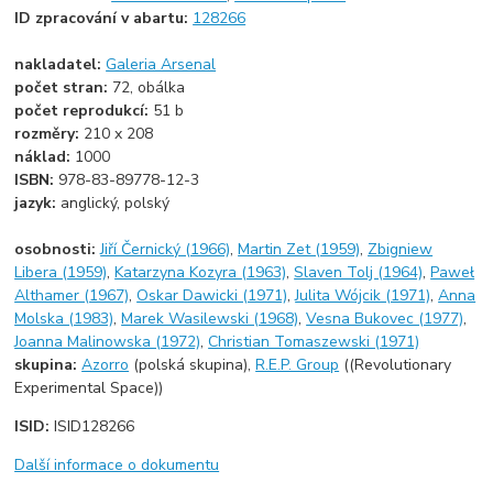
ID zpracování v abartu:
128266
nakladatel:
Galeria Arsenal
počet stran:
72, obálka
počet reprodukcí:
51 b
rozměry:
210 x 208
náklad:
1000
ISBN:
978-83-89778-12-3
jazyk:
anglický, polský
osobnosti:
Jiří Černický (1966)
,
Martin Zet (1959)
,
Zbigniew
Libera (1959)
,
Katarzyna Kozyra (1963)
,
Slaven Tolj (1964)
,
Paweł
Althamer (1967)
,
Oskar Dawicki (1971)
,
Julita Wójcik (1971)
,
Anna
Molska (1983)
,
Marek Wasilewski (1968)
,
Vesna Bukovec (1977)
,
Joanna Malinowska (1972)
,
Christian Tomaszewski (1971)
skupina:
Azorro
(polská skupina),
R.E.P. Group
((Revolutionary
Experimental Space))
ISID:
ISID128266
Další informace o dokumentu