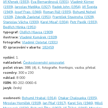
Jiří Křenek (1933)
,
Eva Bernardinová (1931)
,
Vladimír Körner
(1939)
,
Jaroslav Matějka (1927)
,
Radek John (1954)
,
Jiří Švejda
(1949)
,
Josef Frais (1946)
,
Roman Ráž (1935)
,
Bohumil Nohejl
(1928)
,
Zdeněk Zapletal (1951)
,
František Stavinoha (1928)
,
Stanislav Vácha (1930)
,
Karel Misař (1934)
,
Petr Pavlík (1933)
,
Bedřich Hlinka (1951)
typograf:
Oldřich Hlavsa (1909)
ilustrace:
Vladimír Komárek (1928)
fotografie:
Vladimír Opletal (1931)
ID zpracování v abartu:
182459
vydání:
1.
nakladatel:
Československý spisovatel
počet stran:
388, (4), il., fotografie, frontispis, vazba, přebal
rozměry:
300 x 230
náklad:
8 000
ISBN:
80-202-0060-6
jazyk:
český
osobnosti:
Bohumil Hrabal (1914)
,
Otakar Chaloupka (1935)
,
Miroslav Horníček (1918)
,
Jan Pilař (1917)
,
Karel Sýs (1946)
,
Miloš