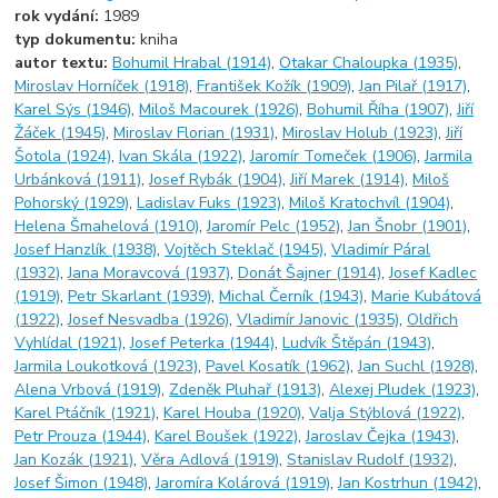
rok vydání:
1989
typ dokumentu:
kniha
autor textu:
Bohumil Hrabal (1914)
,
Otakar Chaloupka (1935)
,
Miroslav Horníček (1918)
,
František Kožík (1909)
,
Jan Pilař (1917)
,
Karel Sýs (1946)
,
Miloš Macourek (1926)
,
Bohumil Říha (1907)
,
Jiří
Žáček (1945)
,
Miroslav Florian (1931)
,
Miroslav Holub (1923)
,
Jiří
Šotola (1924)
,
Ivan Skála (1922)
,
Jaromír Tomeček (1906)
,
Jarmila
Urbánková (1911)
,
Josef Rybák (1904)
,
Jiří Marek (1914)
,
Miloš
Pohorský (1929)
,
Ladislav Fuks (1923)
,
Miloš Kratochvíl (1904)
,
Helena Šmahelová (1910)
,
Jaromír Pelc (1952)
,
Jan Šnobr (1901)
,
Josef Hanzlík (1938)
,
Vojtěch Steklač (1945)
,
Vladimír Páral
(1932)
,
Jana Moravcová (1937)
,
Donát Šajner (1914)
,
Josef Kadlec
(1919)
,
Petr Skarlant (1939)
,
Michal Černík (1943)
,
Marie Kubátová
(1922)
,
Josef Nesvadba (1926)
,
Vladimír Janovic (1935)
,
Oldřich
Vyhlídal (1921)
,
Josef Peterka (1944)
,
Ludvík Štěpán (1943)
,
Jarmila Loukotková (1923)
,
Pavel Kosatík (1962)
,
Jan Suchl (1928)
,
Alena Vrbová (1919)
,
Zdeněk Pluhař (1913)
,
Alexej Pludek (1923)
,
Karel Ptáčník (1921)
,
Karel Houba (1920)
,
Valja Stýblová (1922)
,
Petr Prouza (1944)
,
Karel Boušek (1922)
,
Jaroslav Čejka (1943)
,
Jan Kozák (1921)
,
Věra Adlová (1919)
,
Stanislav Rudolf (1932)
,
Josef Šimon (1948)
,
Jaromíra Kolárová (1919)
,
Jan Kostrhun (1942)
,