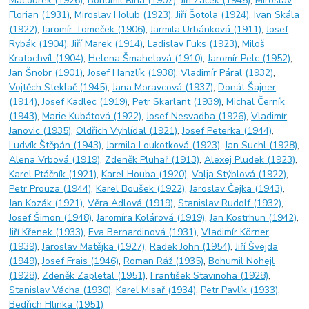
Macourek (1926)
,
Bohumil Říha (1907)
,
Jiří Žáček (1945)
,
Miroslav
Florian (1931)
,
Miroslav Holub (1923)
,
Jiří Šotola (1924)
,
Ivan Skála
(1922)
,
Jaromír Tomeček (1906)
,
Jarmila Urbánková (1911)
,
Josef
Rybák (1904)
,
Jiří Marek (1914)
,
Ladislav Fuks (1923)
,
Miloš
Kratochvíl (1904)
,
Helena Šmahelová (1910)
,
Jaromír Pelc (1952)
,
Jan Šnobr (1901)
,
Josef Hanzlík (1938)
,
Vladimír Páral (1932)
,
Vojtěch Steklač (1945)
,
Jana Moravcová (1937)
,
Donát Šajner
(1914)
,
Josef Kadlec (1919)
,
Petr Skarlant (1939)
,
Michal Černík
(1943)
,
Marie Kubátová (1922)
,
Josef Nesvadba (1926)
,
Vladimír
Janovic (1935)
,
Oldřich Vyhlídal (1921)
,
Josef Peterka (1944)
,
Ludvík Štěpán (1943)
,
Jarmila Loukotková (1923)
,
Jan Suchl (1928)
,
Alena Vrbová (1919)
,
Zdeněk Pluhař (1913)
,
Alexej Pludek (1923)
,
Karel Ptáčník (1921)
,
Karel Houba (1920)
,
Valja Stýblová (1922)
,
Petr Prouza (1944)
,
Karel Boušek (1922)
,
Jaroslav Čejka (1943)
,
Jan Kozák (1921)
,
Věra Adlová (1919)
,
Stanislav Rudolf (1932)
,
Josef Šimon (1948)
,
Jaromíra Kolárová (1919)
,
Jan Kostrhun (1942)
,
Jiří Křenek (1933)
,
Eva Bernardinová (1931)
,
Vladimír Körner
(1939)
,
Jaroslav Matějka (1927)
,
Radek John (1954)
,
Jiří Švejda
(1949)
,
Josef Frais (1946)
,
Roman Ráž (1935)
,
Bohumil Nohejl
(1928)
,
Zdeněk Zapletal (1951)
,
František Stavinoha (1928)
,
Stanislav Vácha (1930)
,
Karel Misař (1934)
,
Petr Pavlík (1933)
,
Bedřich Hlinka (1951)