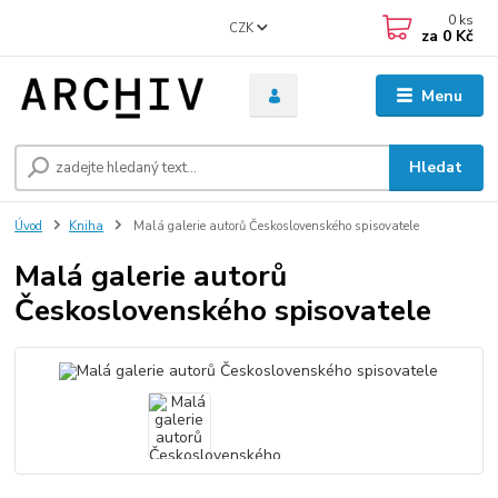
0
ks
CZK
za
0 Kč
Menu
Hledat
Úvod
Kniha
Malá galerie autorů Československého spisovatele
Malá galerie autorů
Československého spisovatele