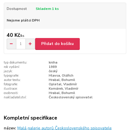
Dostupnost
Skladem 1 ks
Nejsme plátci DPH
40 Kč
/
ks
Přidat do košíku
typ dokumentu:
kniha
rok vydání:
1989
jazyk:
český
typografie:
Hlavsa, Oldřich
autor textu:
Hrabal, Bohumil
fotografie:
Opletal, Vladimír
ilustrace:
Komárek, Vladimír
osobnosti:
Hrabal, Bohumil
nakladatelství:
Československý spisovatel
Kompletní specifikace
název:
Malá galerie autorů Československého spisovatele