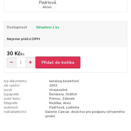
Dostupnost
Skladem 1 ks
Nejsme plátci DPH
30 Kč
/
ks
Přidat do košíku
typ dokumentu:
katalog kolektivní
rok vydání:
2003
jazyk:
vícejazyčné
typografie:
Šembera, Oldřich
autor textu:
Primus, Zdenek
fotografie:
Nožička, Alois
osobnosti:
Padrtová, Ludmila
nakladatelství:
Galerie Caesar, družstvo pro podporu výtvarného
umění