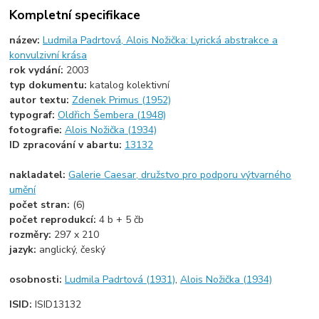
Kompletní specifikace
název:
Ludmila Padrtová, Alois Nožička: Lyrická abstrakce a
konvulzivní krása
rok vydání:
2003
typ dokumentu:
katalog kolektivní
autor textu:
Zdenek Primus (1952)
typograf:
Oldřich Šembera (1948)
fotografie:
Alois Nožička (1934)
ID zpracování v abartu:
13132
nakladatel:
Galerie Caesar, družstvo pro podporu výtvarného
umění
počet stran:
(6)
počet reprodukcí:
4 b + 5 čb
rozměry:
297 x 210
jazyk:
anglický, český
osobnosti:
Ludmila Padrtová (1931)
,
Alois Nožička (1934)
ISID:
ISID13132