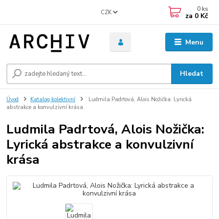
0
ks
CZK
za
0 Kč
Menu
Hledat
Úvod
Katalog kolektivní
Ludmila Padrtová, Alois Nožička: Lyrická
abstrakce a konvulzivní krása
Ludmila Padrtová, Alois Nožička:
Lyrická abstrakce a konvulzivní
krása