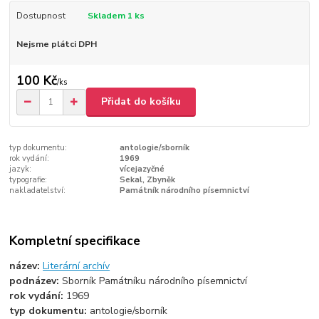
Dostupnost
Skladem 1 ks
Nejsme plátci DPH
100 Kč
/
ks
Přidat do košíku
typ dokumentu:
antologie/sborník
rok vydání:
1969
jazyk:
vícejazyčné
typografie:
Sekal, Zbyněk
nakladatelství:
Památník národního písemnictví
Kompletní specifikace
název:
Literární archív
podnázev:
Sborník Památníku národního písemnictví
rok vydání:
1969
typ dokumentu:
antologie/sborník