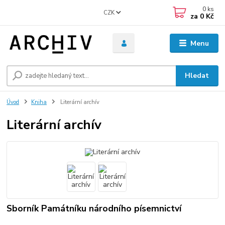
0
ks
CZK
za
0 Kč
Menu
Hledat
Úvod
Kniha
Literární archív
Literární archív
Sborník Památníku národního písemnictví