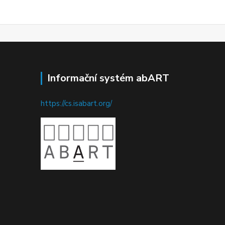
Informační systém abART
https://cs.isabart.org/