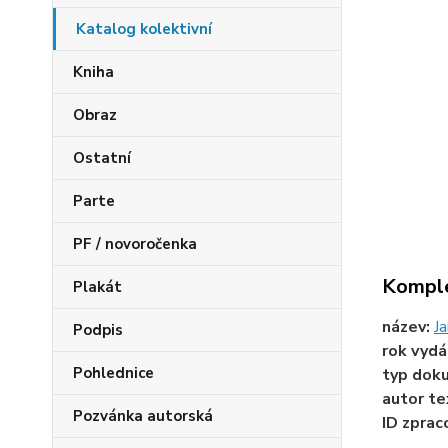
Katalog kolektivní
Kniha
Obraz
Ostatní
Parte
PF / novoročenka
Komple
Plakát
název:
Ja
Podpis
rok vydá
Pohlednice
typ dok
autor te
Pozvánka autorská
ID zprac