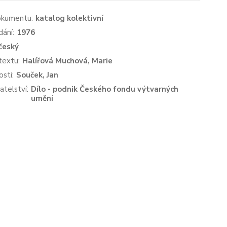
okumentu:
katalog kolektivní
dání:
1976
český
textu:
Halířová Muchová, Marie
sti:
Souček, Jan
atelství:
Dílo - podnik Českého fondu výtvarných
umění