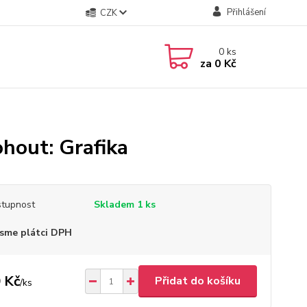
Přihlášení
CZK
0
ks
za
0 Kč
ohout: Grafika
tupnost
Skladem 1 ks
sme plátci DPH
 Kč
Přidat do košíku
/
ks