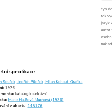
typ d
rok vy
jazyk:
autor 
osobno
naklad
tní specifikace
n Souček, Jindřich Pileček, Milan Kohout: Grafika
ní:
1976
umentu:
katalog kolektivní
xtu:
Marie Halířová Muchová (1936)
ování v abartu:
148176