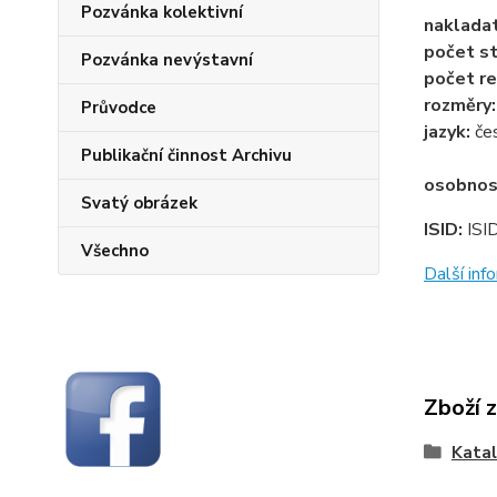
Pozvánka kolektivní
naklada
počet st
Pozvánka nevýstavní
počet re
rozměry
Průvodce
jazyk:
če
Publikační činnost Archivu
osobnos
Svatý obrázek
ISID:
ISI
Všechno
Další in
Zboží 
Katal