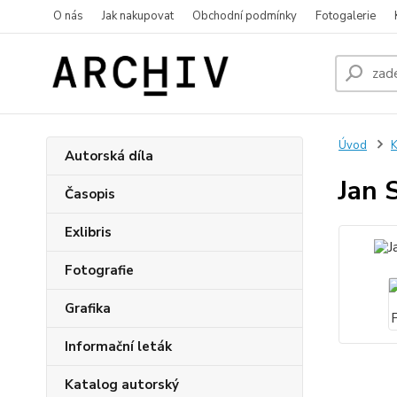
O nás
Jak nakupovat
Obchodní podmínky
Fotogalerie
Úvod
K
Autorská díla
Jan 
Časopis
Exlibris
Fotografie
Grafika
Informační leták
Katalog autorský