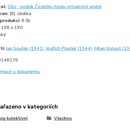
tel:
Dílo - podnik Českého fondu výtvarných umění
ran:
(8), obálka
produkcí:
8 čb
:
198 x 190
ský
ti:
Jan Souček (1941)
,
Jindřich Pileček (1944)
,
Milan Kohout (19
D148176
formace o dokumentu
zařazeno v kategoriích
og kolektivní
Všechno