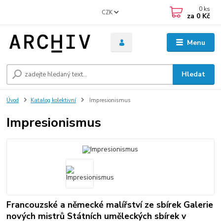
0
ks
CZK
za
0 Kč
Menu
Hledat
Úvod
Katalog kolektivní
Impresionismus
Impresionismus
Francouzské a německé malířství ze sbírek Galerie
nových mistrů Státních uměleckých sbírek v