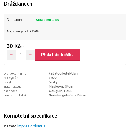
Drážďanech
Dostupnost
Skladem 1 ks
Nejsme plátci DPH
30 Kč
/
ks
Přidat do košíku
typ dokumentu:
katalog kolektivní
rok vydání:
1977
jazyk:
český
autor textu:
Macková, Olga
osobnosti:
Gauguin, Paul
nakladatelství:
Národní galerie v Praze
Kompletní specifikace
název:
Impresionismus