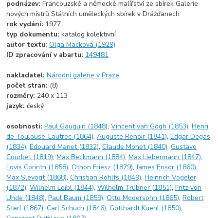
podnázev:
Francouzské a německé malířství ze sbírek Galerie
nových mistrů Státních uměleckých sbírek v Drážďanech
rok vydání:
1977
typ dokumentu:
katalog kolektivní
autor textu:
Olga Macková (1929)
ID zpracování v abartu:
149481
nakladatel:
Národní galerie v Praze
počet stran:
(8)
rozměry:
240 x 113
jazyk:
český
osobnosti:
Paul Gauguin (1848)
,
Vincent van Gogh (1853)
,
Henri
de Toulouse-Lautrec (1864)
,
Auguste Renoir (1841)
,
Edgar Degas
(1834)
,
Édouard Manet (1832)
,
Claude Monet (1840)
,
Gustave
Courbet (1819)
,
Max Beckmann (1884)
,
Max Liebermann (1847)
,
Lovis Corinth (1858)
,
Othon Friesz (1879)
,
James Ensor (1860)
,
Max Slevogt (1868)
,
Christian Rohlfs (1849)
,
Heinrich Vogeler
(1872)
,
Wilhelm Leibl (1844)
,
Wilhelm Trübner (1851)
,
Fritz von
Uhde (1848)
,
Paul Baum (1859)
,
Otto Modersohn (1865)
,
Robert
Sterl (1867)
,
Carl Schuch (1846)
,
Gotthardt Kuehl (1850)
,