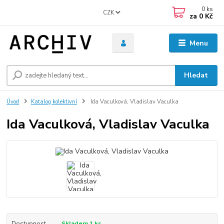
0
ks
CZK
za
0 Kč
Menu
Hledat
Úvod
Katalog kolektivní
Ida Vaculková, Vladislav Vaculka
Ida Vaculková, Vladislav Vaculka
Dostupnost
Skladem 1 ks