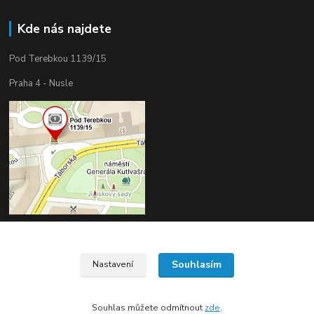
Kde nás najdete
Pod Terebkou 1139/15
Praha 4 - Nusle
Souhlasím
Nastavení
Upravit sběr cookies.
Souhlas můžete odmítnout
zde
.