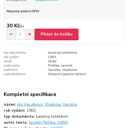
Nejsme plátci DPH
30 Kč
/
ks
Přidat do košíku
typ dokumentu:
katalog kolektivní
rok vydání:
1963
jazyk:
český
autor textu:
Pečírka, Jaromír
osobnosti:
Vaculka, Vladislav
nakladatelství:
Oblastní galerie Liberec
Kompletní specifikace
název:
Ida Vaculková, Vladislav Vaculka
rok vydání:
1963
typ dokumentu:
katalog kolektivní
autor textu:
Jaromír Pečírka (1891)