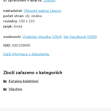
ID zpracování v abartu:
109095
nakladatel:
Oblastní galerie Liberec
počet stran:
(4), obálka
rozměry:
150 x 210
jazyk:
český
osobnosti:
Vladislav Vaculka (1914)
,
Ida Vaculková (1920)
ISID:
ISID109095
Další informace o dokumentu
Zboží zařazeno v kategoriích
Katalog kolektivní
Všechno