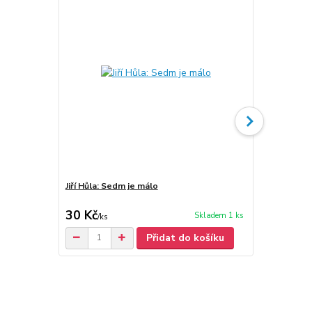
Jiří Hůla: Sedm je málo
Patronování
30 Kč
200 Kč
Skladem 1 ks
/
ks
/
ks
Přidat do košíku