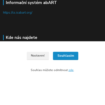
Informační systém abART
https://cs.isabart.org/
Kde nás najdete
Pod Terebkou 1139/15
Souhlasím
Praha 4 - Nusle
Nastavení
Souhlas můžete odmítnout
zde
.
Upravit sběr cookies.
Vytvořeno na
Eshop-rychle.cz