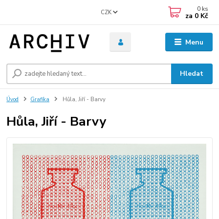
0
ks
CZK
za
0 Kč
Menu
Hledat
Úvod
Grafika
Hůla, Jiří - Barvy
Hůla, Jiří - Barvy