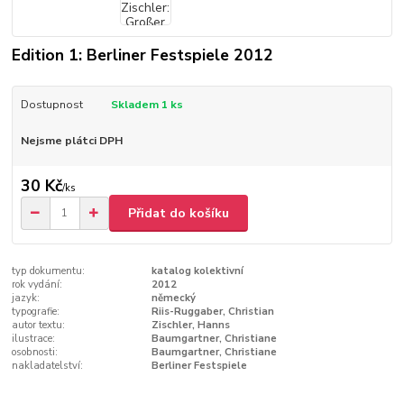
Edition 1: Berliner Festspiele 2012
Dostupnost
Skladem 1 ks
Nejsme plátci DPH
30 Kč
/
ks
Přidat do košíku
typ dokumentu:
katalog kolektivní
rok vydání:
2012
jazyk:
německý
typografie:
Riis-Ruggaber, Christian
autor textu:
Zischler, Hanns
ilustrace:
Baumgartner, Christiane
osobnosti:
Baumgartner, Christiane
nakladatelství:
Berliner Festspiele