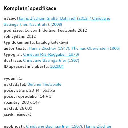
Kompletní specifikace
název:
Hanns Zischler: Großer Bahnhof (2012) / Christiane
Baumgartner: Nachtfahrt (2009)
podnázev:
Edition 1: Berliner Festspiele 2012
rok vydání:
2012
typ dokumentu:
katalog kolektivní
autor textu:
Hanns Zischler (1947)
,
Thomas Oberender (1966)
typograf:
Christian Riis-Ruggaber (1970)
ilustrace:
Christiane Baumgartner (1967)
ID zpracování v abartu:
102984
vydání:
1.
nakladatel:
Berliner Festspiele
počet stran:
28, (4), obálka
počet reprodukcí:
14 + 3
rozměry:
208 x 147
náklad:
25 000
jazyk:
německý
osobnosti:
Christiane Baumgartner (1967)
,
Hanns Zischler