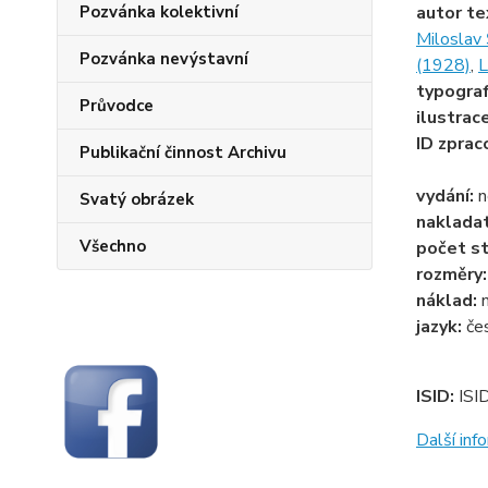
Pozvánka kolektivní
autor te
Miloslav
Pozvánka nevýstavní
(1928)
,
L
typogra
Průvodce
ilustrac
ID zprac
Publikační činnost Archivu
vydání:
n
Svatý obrázek
naklada
Všechno
počet st
rozměry
náklad:
jazyk:
če
ISID:
ISI
Další in