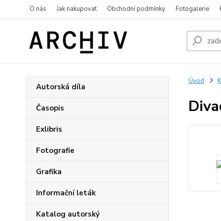
O nás
Jak nakupovat
Obchodní podmínky
Fotogalerie
Úvod
K
Autorská díla
Diva
Časopis
Exlibris
Fotografie
Grafika
Informační leták
Katalog autorský