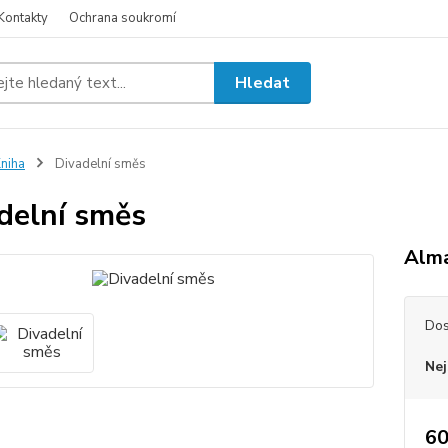
Kontakty
Ochrana soukromí
Hledat
niha
Divadelní směs
delní směs
Alma
Dos
Nej
60