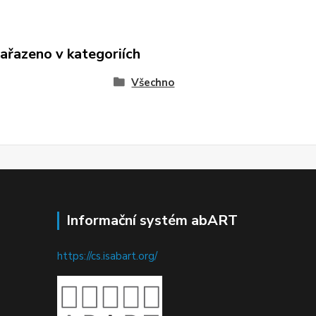
zařazeno v kategoriích
Všechno
Informační systém abART
https://cs.isabart.org/