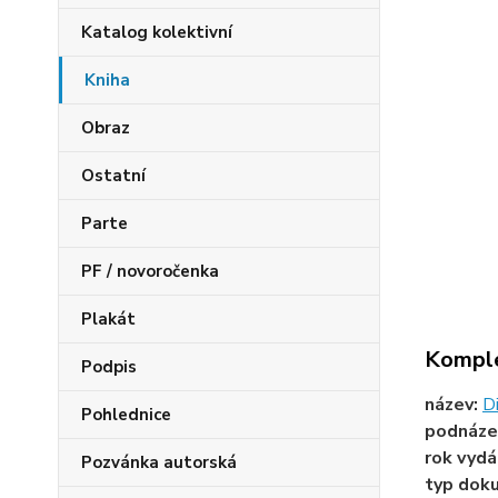
Katalog kolektivní
Kniha
Obraz
Ostatní
Parte
PF / novoročenka
Plakát
Komple
Podpis
název:
D
Pohlednice
podnáze
rok vydá
Pozvánka autorská
typ dok