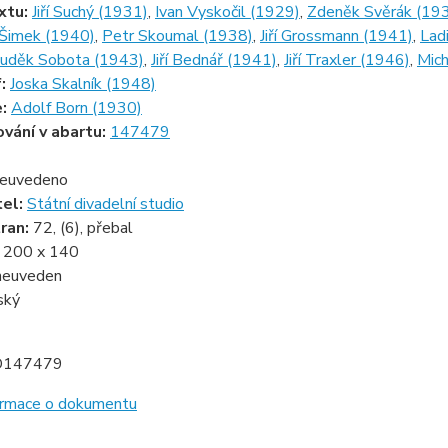
xtu:
Jiří Suchý (1931)
,
Ivan Vyskočil (1929)
,
Zdeněk Svěrák (19
 Šimek (1940)
,
Petr Skoumal (1938)
,
Jiří Grossmann (1941)
,
Lad
uděk Sobota (1943)
,
Jiří Bednář (1941)
,
Jiří Traxler (1946)
,
Mich
f:
Joska Skalník (1948)
e:
Adolf Born (1930)
ování v abartu:
147479
euvedeno
tel:
Státní divadelní studio
ran:
72, (6), přebal
:
200 x 140
neuveden
ský
D147479
formace o dokumentu