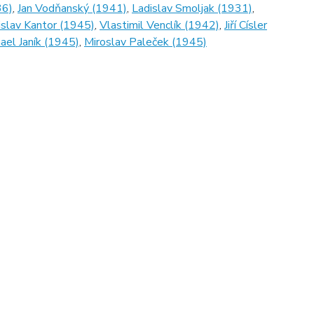
36)
,
Jan Vodňanský (1941)
,
Ladislav Smoljak (1931)
,
islav Kantor (1945)
,
Vlastimil Venclík (1942)
,
Jiří Císler
ael Janík (1945)
,
Miroslav Paleček (1945)