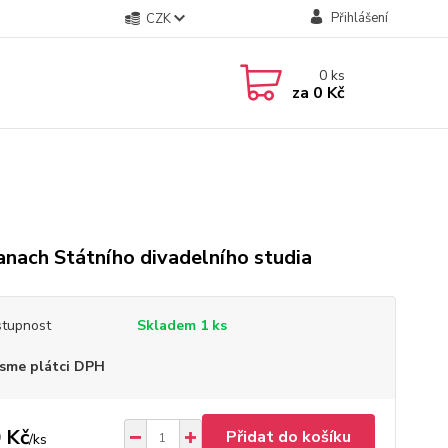
Přihlášení
CZK
0
ks
za
0 Kč
nach Státního divadelního studia
tupnost
Skladem 1 ks
sme plátci DPH
 Kč
Přidat do košíku
/
ks