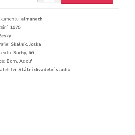
okumentu:
almanach
dání:
1975
český
afie:
Skalník, Joska
textu:
Suchý, Jiří
ce:
Born, Adolf
atelství:
Státní divadelní studio