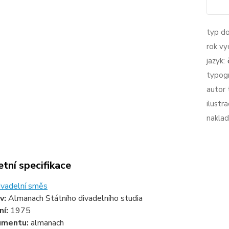
typ d
rok vy
jazyk:
typogr
autor 
ilustra
naklad
tní specifikace
ivadelní směs
v:
Almanach Státního divadelního studia
ní:
1975
umentu:
almanach