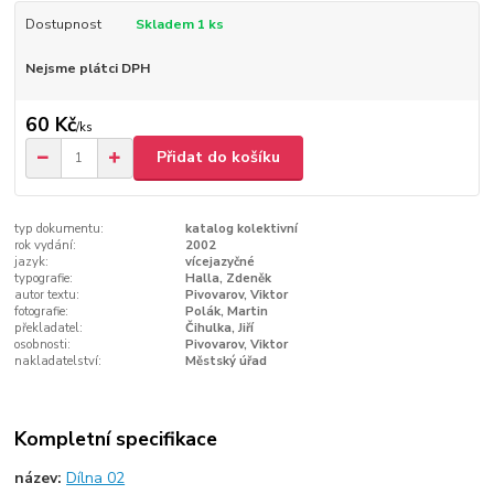
Dostupnost
Skladem 1 ks
Nejsme plátci DPH
60 Kč
/
ks
Přidat do košíku
typ dokumentu:
katalog kolektivní
rok vydání:
2002
jazyk:
vícejazyčné
typografie:
Halla, Zdeněk
autor textu:
Pivovarov, Viktor
fotografie:
Polák, Martin
překladatel:
Čihulka, Jiří
osobnosti:
Pivovarov, Viktor
nakladatelství:
Městský úřad
Kompletní specifikace
název:
Dílna 02