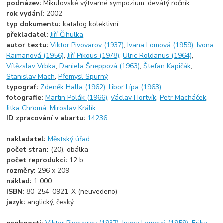
podnázev:
Mikulovské výtvarné sympozium, devátý ročník
rok vydání:
2002
typ dokumentu:
katalog kolektivní
překladatel:
Jiří Čihulka
autor textu:
Viktor Pivovarov (1937)
,
Ivana Lomová (1959)
,
Ivona
Raimanová (1956)
,
Jiří Pikous (1978)
,
Ulric Roldanus (1964)
,
Vítězslav Vrbka
,
Daniela Šneppová (1963)
,
Štefan Kapičák
,
Stanislav Mach
,
Přemysl Spurný
typograf:
Zdeněk Halla (1962)
,
Libor Lípa (1963)
fotografie:
Martin Polák (1966)
,
Václav Hortvík
,
Petr Macháček
,
Jitka Chromá
,
Miroslav Králík
ID zpracování v abartu:
14236
nakladatel:
Městský úřad
počet stran:
(20), obálka
počet reprodukcí:
12 b
rozměry:
296 x 209
náklad:
1 000
ISBN:
80-254-0921-X (neuvedeno)
jazyk:
anglický, český
osobnosti:
Viktor Pivovarov (1937)
,
Ivana Lomová (1959)
,
Erika