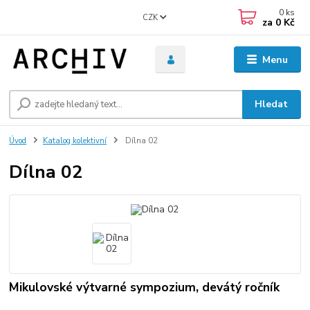
0
ks
CZK
za
0 Kč
Menu
Hledat
Úvod
Katalog kolektivní
Dílna 02
Dílna 02
Mikulovské výtvarné sympozium, devátý ročník