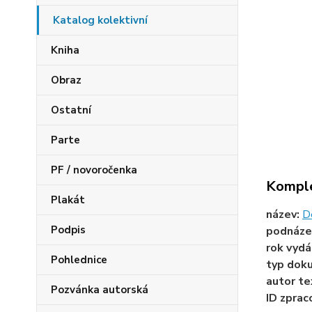
Katalog kolektivní
Kniha
Obraz
Ostatní
Parte
PF / novoročenka
Komple
Plakát
název:
D
Podpis
podnáze
rok vydá
Pohlednice
typ dok
autor te
Pozvánka autorská
ID zprac