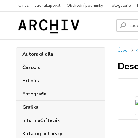
O nás
Jak nakupovat
Obchodní podmínky
Fotogalerie
Úvod
K
Autorská díla
Dese
Časopis
Exlibris
Fotografie
Grafika
Informační leták
Katalog autorský