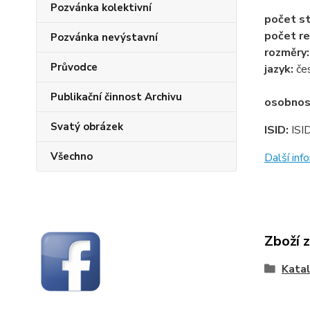
Pozvánka kolektivní
počet st
počet re
Pozvánka nevýstavní
rozměry
Průvodce
jazyk:
če
Publikační činnost Archivu
osobnos
Svatý obrázek
ISID:
ISI
Všechno
Další in
Zboží 
Katal