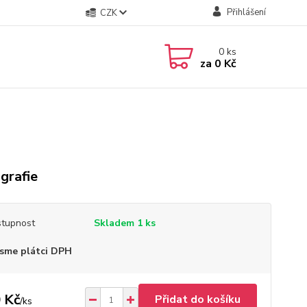
Přihlášení
CZK
0
ks
za
0 Kč
grafie
tupnost
Skladem 1 ks
sme plátci DPH
 Kč
Přidat do košíku
/
ks