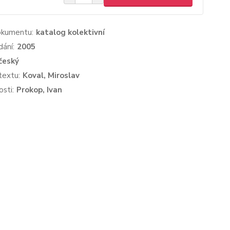
okumentu:
katalog kolektivní
dání:
2005
český
textu:
Koval, Miroslav
sti:
Prokop, Ivan