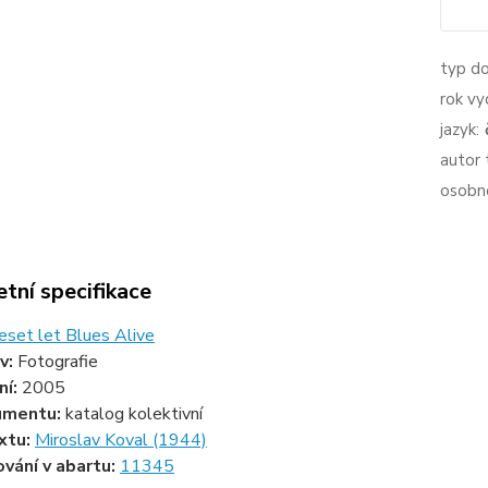
typ d
rok vy
jazyk:
autor 
osobno
tní specifikace
eset let Blues Alive
v:
Fotografie
ní:
2005
umentu:
katalog kolektivní
xtu:
Miroslav Koval (1944)
ování v abartu:
11345