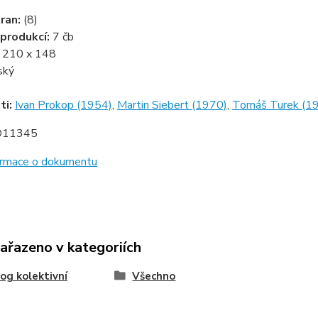
ran:
(8)
produkcí:
7 čb
:
210 x 148
ský
ti:
Ivan Prokop (1954)
,
Martin Siebert (1970)
,
Tomáš Turek (1
D11345
formace o dokumentu
zařazeno v kategoriích
og kolektivní
Všechno