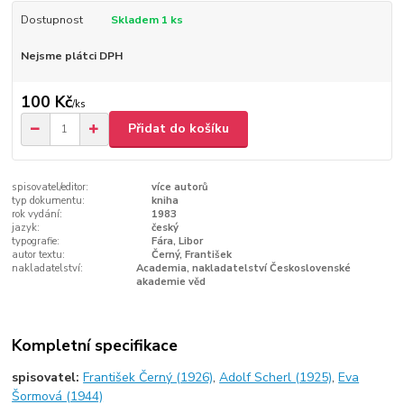
Dostupnost
Skladem 1 ks
Nejsme plátci DPH
100 Kč
/
ks
Přidat do košíku
spisovatel/editor:
více autorů
typ dokumentu:
kniha
rok vydání:
1983
jazyk:
český
typografie:
Fára, Libor
autor textu:
Černý, František
nakladatelství:
Academia, nakladatelství Československé
akademie věd
Kompletní specifikace
spisovatel:
František Černý (1926)
,
Adolf Scherl (1925)
,
Eva
Šormová (1944)