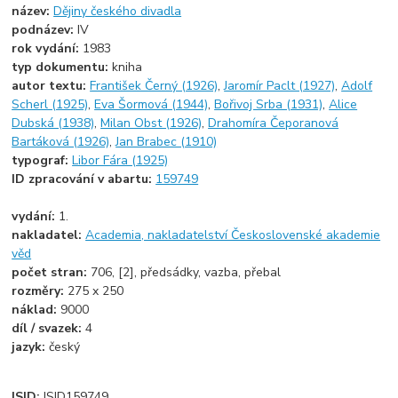
název:
Dějiny českého divadla
podnázev:
IV
rok vydání:
1983
typ dokumentu:
kniha
autor textu:
František Černý (1926)
,
Jaromír Paclt (1927)
,
Adolf
Scherl (1925)
,
Eva Šormová (1944)
,
Bořivoj Srba (1931)
,
Alice
Dubská (1938)
,
Milan Obst (1926)
,
Drahomíra Čeporanová
Bartáková (1926)
,
Jan Brabec (1910)
typograf:
Libor Fára (1925)
ID zpracování v abartu:
159749
vydání:
1.
nakladatel:
Academia, nakladatelství Československé akademie
věd
počet stran:
706, [2], předsádky, vazba, přebal
rozměry:
275 x 250
náklad:
9000
díl / svazek:
4
jazyk:
český
ISID:
ISID159749