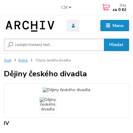
0
ks
CZK
za
0 Kč
Menu
Hledat
Úvod
Kniha
Dějiny českého divadla
Dějiny českého divadla
IV