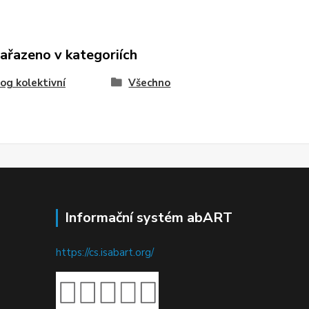
zařazeno v kategoriích
og kolektivní
Všechno
Informační systém abART
https://cs.isabart.org/