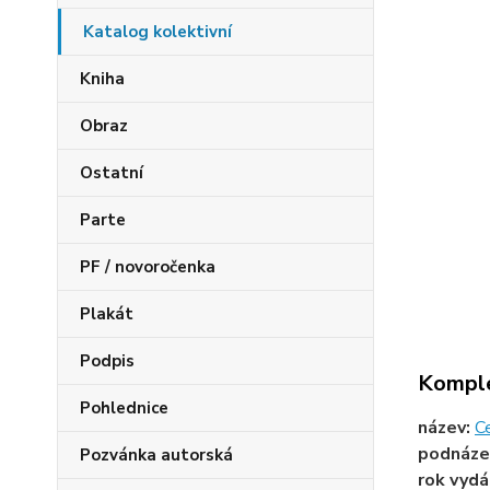
Katalog kolektivní
Kniha
Obraz
Ostatní
Parte
PF / novoročenka
Plakát
Podpis
Komple
Pohlednice
název:
C
podnáze
Pozvánka autorská
rok vydá