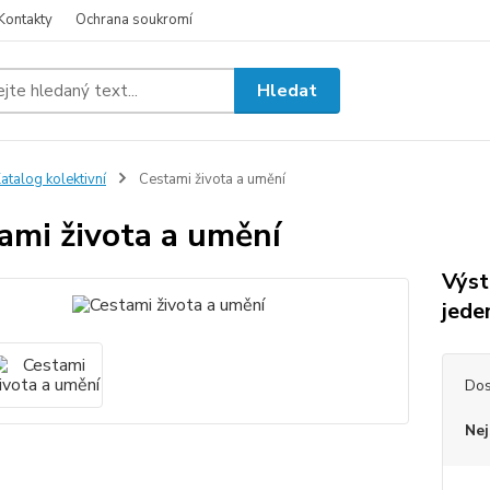
Kontakty
Ochrana soukromí
Hledat
atalog kolektivní
Cestami života a umění
ami života a umění
Výst
jede
Dos
Nej