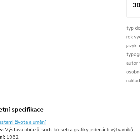
30
typ d
rok vy
jazyk:
typogr
autor 
osobno
naklad
tní specifikace
estami života a umění
v:
Výstava obrazů, soch, kreseb a grafiky jedenácti výtvarníků
ní:
1982