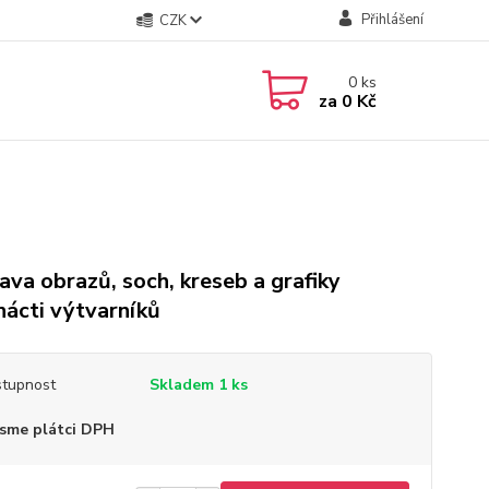
Přihlášení
CZK
0
ks
za
0 Kč
ava obrazů, soch, kreseb a grafiky
nácti výtvarníků
tupnost
Skladem 1 ks
sme plátci DPH