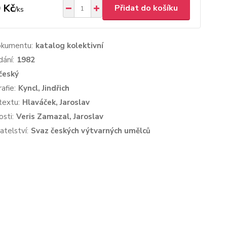
 Kč
Přidat do košíku
/
ks
okumentu:
katalog kolektivní
dání:
1982
český
afie:
Kyncl, Jindřich
textu:
Hlaváček, Jaroslav
sti:
Veris Zamazal, Jaroslav
atelství:
Svaz českých výtvarných umělců