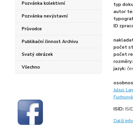
Pozvánka kolektivní
typ dok
autor te
Pozvánka nevýstavní
typogra
ID zprac
Průvodce
naklada
Publikační činnost Archivu
počet st
počet re
Svatý obrázek
rozměry
Všechno
jazyk:
če
osobnos
Julius La
Fuchsová
ISID:
ISI
Další in