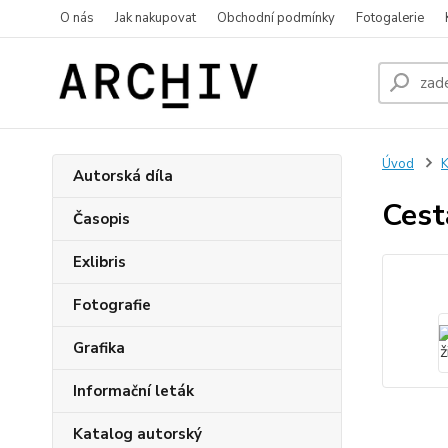
O nás
Jak nakupovat
Obchodní podmínky
Fotogalerie
Úvod
K
Autorská díla
Cest
Časopis
Exlibris
Fotografie
Grafika
Informační leták
Katalog autorský