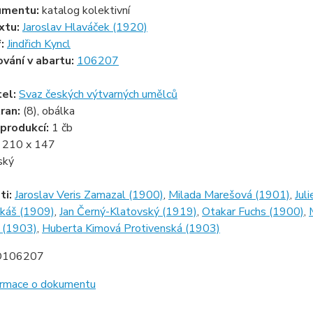
umentu:
katalog kolektivní
xtu:
Jaroslav Hlaváček (1920)
f:
Jindřich Kyncl
ování v abartu:
106207
tel:
Svaz českých výtvarných umělců
ran:
(8), obálka
produkcí:
1 čb
:
210 x 147
ský
ti:
Jaroslav Veris Zamazal (1900)
,
Milada Marešová (1901)
,
Jul
nkáš (1909)
,
Jan Černý-Klatovský (1919)
,
Otakar Fuchs (1900)
,
 (1903)
,
Huberta Kimová Protivenská (1903)
D106207
formace o dokumentu