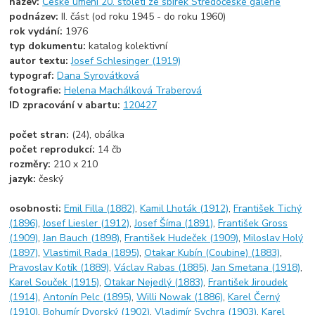
název:
České umění 20. století ze sbírek Středočeské galerie
podnázev:
II. část (od roku 1945 - do roku 1960)
rok vydání:
1976
typ dokumentu:
katalog kolektivní
autor textu:
Josef Schlesinger (1919)
typograf:
Dana Syrovátková
fotografie:
Helena Machálková Traberová
ID zpracování v abartu:
120427
počet stran:
(24), obálka
počet reprodukcí:
14 čb
rozměry:
210 x 210
jazyk:
český
osobnosti:
Emil Filla (1882)
,
Kamil Lhoták (1912)
,
František Tichý
(1896)
,
Josef Liesler (1912)
,
Josef Šíma (1891)
,
František Gross
(1909)
,
Jan Bauch (1898)
,
František Hudeček (1909)
,
Miloslav Holý
(1897)
,
Vlastimil Rada (1895)
,
Otakar Kubín (Coubine) (1883)
,
Pravoslav Kotík (1889)
,
Václav Rabas (1885)
,
Jan Smetana (1918)
,
Karel Souček (1915)
,
Otakar Nejedlý (1883)
,
František Jiroudek
(1914)
,
Antonín Pelc (1895)
,
Willi Nowak (1886)
,
Karel Černý
(1910)
,
Bohumír Dvorský (1902)
,
Vladimír Sychra (1903)
,
Karel