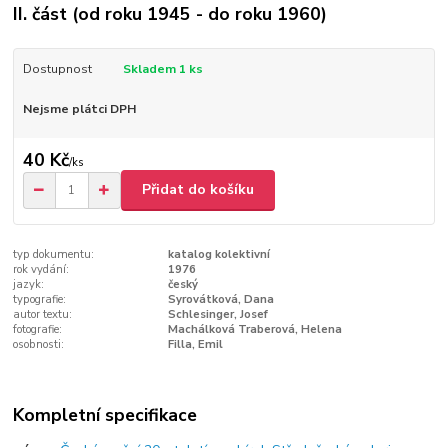
II. část (od roku 1945 - do roku 1960)
Dostupnost
Skladem 1 ks
Nejsme plátci DPH
40 Kč
/
ks
Přidat do košíku
typ dokumentu:
katalog kolektivní
rok vydání:
1976
jazyk:
český
typografie:
Syrovátková, Dana
autor textu:
Schlesinger, Josef
fotografie:
Machálková Traberová, Helena
osobnosti:
Filla, Emil
Kompletní specifikace