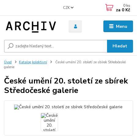
0
ks
CZK
za
0 Kč
Menu
Hledat
Úvod
Katalog kolektivní
České umění 20. století ze sbírek Středočeské
galerie
České umění 20. století ze sbírek
Středočeské galerie