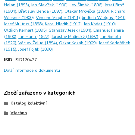
Holan (1893)
,
Jan Slavíček (1900)
,
Lev Šimák (1896)
,
Josef Brož
(1904)
,
Břetislav Benda (1897)
,
Otakar Mrkvička (1898)
,
Richard
Wiesner (1900)
,
Vincenc Vingler (1911)
,
Jindřich Wielgus (1910)
,
Josef Multrus (1898)
,
Karel Hladík (1912)
,
Jan Kodet (1910)
,
Oldřich Kerhart (1895)
,
Stanislav Ježek (1904)
,
Emanuel Famíra
(1900)
,
Jan Hána (1927)
,
Jaroslav Malínský (1897)
,
Jan Simota
(1920)
,
Václav Žalud (1894)
,
Oskar Kozák (1909)
,
Josef Kadeřábek
(1915)
,
Josef Fojtík (1890)
ISID:
ISID120427
Další informace o dokumentu
Zboží zařazeno v kategoriích
Katalog kolektivní
Všechno