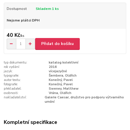
Dostupnost
Skladem 1 ks
Nejsme plátci DPH
40 Kč
/
ks
Přidat do košíku
typ dokumentu:
katalog kolektivní
rok vydání:
2016
jazyk:
vícejazyčné
typografie:
Šembera, Oldřich
autor textu:
Konečný, Pavel
fotografie:
Konečný, Pavel
překladatel:
Sweney, Matthew
osobnosti:
Vrána, Oldřich
nakladatelství:
Galerie Caesar, družstvo pro podporu výtvarného
umění
Kompletní specifikace