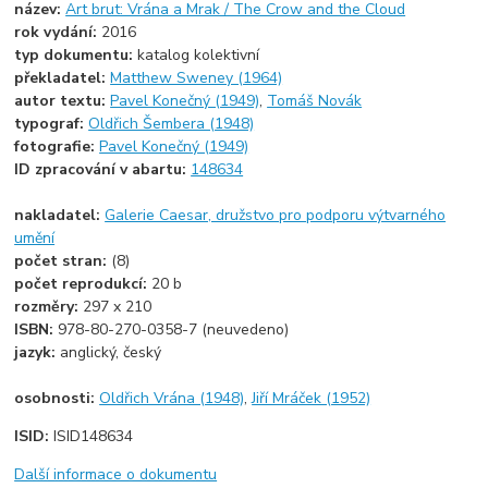
název:
Art brut: Vrána a Mrak / The Crow and the Cloud
rok vydání:
2016
typ dokumentu:
katalog kolektivní
překladatel:
Matthew Sweney (1964)
autor textu:
Pavel Konečný (1949)
,
Tomáš Novák
typograf:
Oldřich Šembera (1948)
fotografie:
Pavel Konečný (1949)
ID zpracování v abartu:
148634
nakladatel:
Galerie Caesar, družstvo pro podporu výtvarného
umění
počet stran:
(8)
počet reprodukcí:
20 b
rozměry:
297 x 210
ISBN:
978-80-270-0358-7 (neuvedeno)
jazyk:
anglický, český
osobnosti:
Oldřich Vrána (1948)
,
Jiří Mráček (1952)
ISID:
ISID148634
Další informace o dokumentu