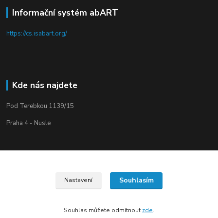
Informační systém abART
https://cs.isabart.org/
Kde nás najdete
Pod Terebkou 1139/15
Praha 4 - Nusle
Souhlasím
Nastavení
Upravit sběr cookies.
Souhlas můžete odmítnout
zde
.
Vytvořeno na
Eshop-rychle.cz