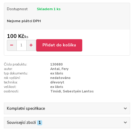
Dostupnost
Skladem 1 ks
Nejsme plátci DPH
100 Kč
/
ks
Přidat do košíku
Číslo produktu:
130680
autor:
Antal, Fery
typ dokumentu:
ex libris
rok vydání:
nedatováno
technika:
dřevoryt
velikost:
ex libris
osobnosti:
Tinódi, Sebestyén Lantos
Kompletní specifikace
Související zboží
1