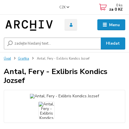
0
ks
CZK
za
0 Kč
Menu
Hledat
Úvod
Grafika
Antal, Fery - Exlibris Kondics Jozsef
Antal, Fery - Exlibris Kondics
Jozsef