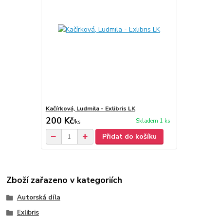
Kačírková, Ludmila - Exlibris LK
200 Kč
Skladem 1 ks
/
ks
Přidat do košíku
Zboží zařazeno v kategoriích
Autorská díla
Exlibris