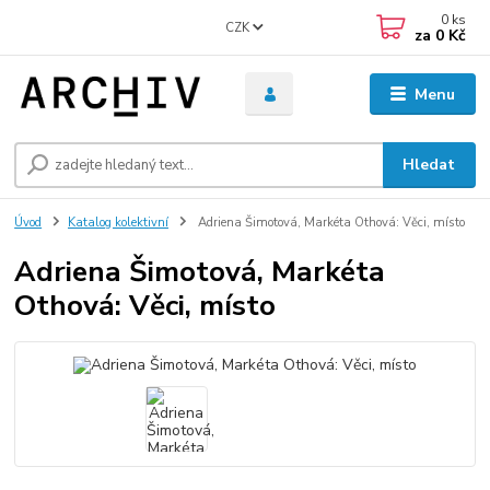
0
ks
CZK
za
0 Kč
Menu
Hledat
Úvod
Katalog kolektivní
Adriena Šimotová, Markéta Othová: Věci, místo
Adriena Šimotová, Markéta
Othová: Věci, místo