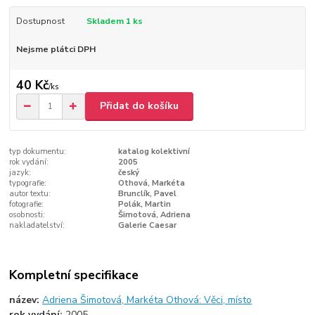
Dostupnost
Skladem 1 ks
Nejsme plátci DPH
40 Kč
/
ks
Přidat do košíku
typ dokumentu:
katalog kolektivní
rok vydání:
2005
jazyk:
český
typografie:
Othová, Markéta
autor textu:
Brunclík, Pavel
fotografie:
Polák, Martin
osobnosti:
Šimotová, Adriena
nakladatelství:
Galerie Caesar
Kompletní specifikace
název:
Adriena Šimotová, Markéta Othová: Věci, místo
rok vydání:
2005