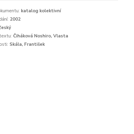
okumentu:
katalog kolektivní
dání:
2002
český
textu:
Čiháková Noshiro, Vlasta
sti:
Skála, František