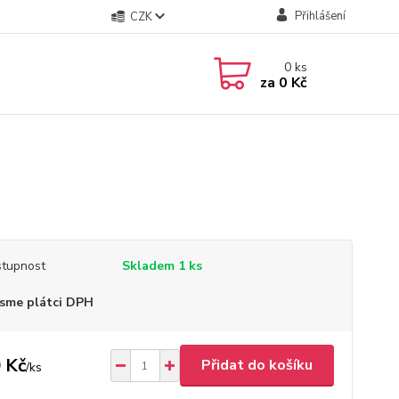
Přihlášení
CZK
0
ks
za
0 Kč
tupnost
Skladem 1 ks
sme plátci DPH
 Kč
Přidat do košíku
/
ks