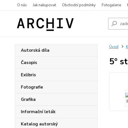
O nás
Jak nakupovat
Obchodní podmínky
Fotogalerie
Úvod
K
Autorská díla
5° s
Časopis
Exlibris
Fotografie
Grafika
Informační leták
Katalog autorský