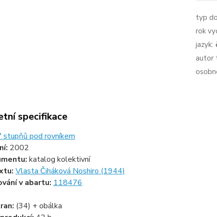
typ d
rok vy
jazyk:
autor 
osobno
tní specifikace
° stupňů pod rovníkem
ní:
2002
umentu:
katalog kolektivní
xtu:
Vlasta Čiháková Noshiro (1944)
ování v abartu:
118476
ran:
(34) + obálka