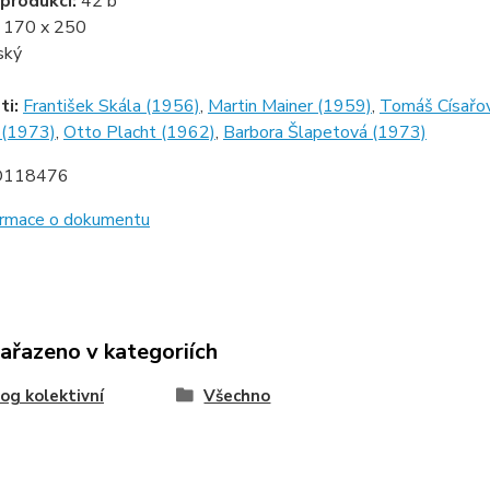
produkcí:
42 b
:
170 x 250
ský
ti:
František Skála (1956)
,
Martin Mainer (1959)
,
Tomáš Císařo
 (1973)
,
Otto Placht (1962)
,
Barbora Šlapetová (1973)
D118476
formace o dokumentu
zařazeno v kategoriích
og kolektivní
Všechno