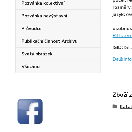
počet re
Pozvánka kolektivní
rozměry
jazyk:
če
Pozvánka nevýstavní
osobnos
Průvodce
Rittstein
Publikační činnost Archivu
ISID:
ISI
Svatý obrázek
Další in
Všechno
Zboží 
Katal