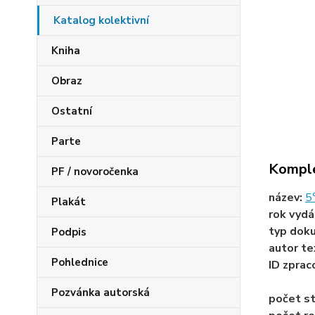
Katalog kolektivní
Kniha
Obraz
Ostatní
Parte
Komple
PF / novoročenka
název:
5
Plakát
rok vydá
typ dok
Podpis
autor te
Pohlednice
ID zprac
Pozvánka autorská
počet st